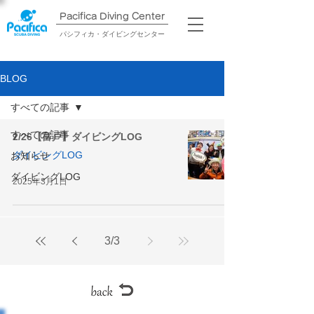
Pacifica Diving Center​
パシフィカ・ダイビングセンター
BLOG
すべての記事
すべての記事
2/26【富戸】ダイビングLOG
ダイビングLOG
お知らせ
ダイビングLOG
2025年3月1日
3
/
3