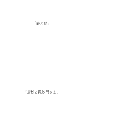
「静と動」
「唐松と毘沙門さま」