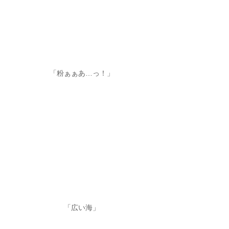
「粉ぁぁあ…っ！」
「広い海」