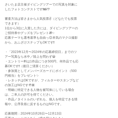
さいたま店主催ダイビングツアーでの写真を対象に
したフォトコンテストです❗️📸🎊
審査方法は皆さまから人気投票✌️（どなたでも投票
できます）
1位から3位に入賞した方には、ダイビングツアーの
ご招待券やグッズをプレゼント🎁✨
応募テーマも選考基準も自由っ😊本気のマクロ撮影
から、おふざけスナップもOKです❗️
・「2023年12月〜2024年の応募締切日」までのツ
アー写真なら水中／陸上を問わず😀
・エントリー料は1作品につき500円、何作品でも応
募OKです❗️（後日ご清算ください）
・参加賞としてメンバーズカードにポイント（500
円相当）をプレゼント✨
・レタッチはOKですが、フィルターやスタンプなど
の加工はNGです🤚🏽
・明確に特定できる人物を被写体にしている場合
は、ご本人の許可を得てください。
・作品／タイトルのいずれも、個人を特定できる情
報や、公序良俗に反するものはNGです。
応募期間：2024年10月26日〜12月13日