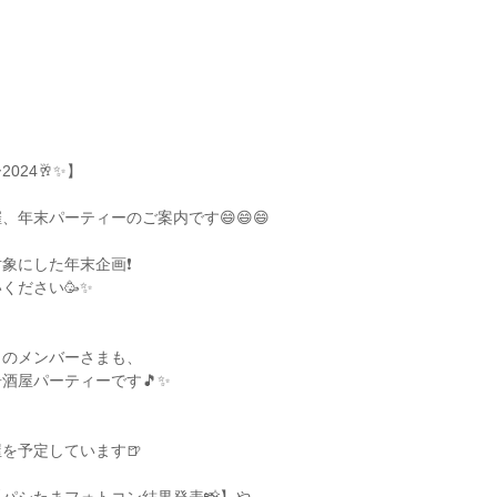
024🥂✨】
、年末パーティーのご案内です😄😄😄
象にした年末企画❗️
ください🥳✨
りのメンバーさまも、
酒屋パーティーです🎵✨
を予定しています🍺