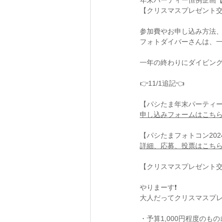
年末パーティー恒例企画【
【クリスマスプレゼント交換
参加費やお申し込み方法、
フォトダイバーさんは、一
一年の終わりにダイビングト
👉11/1追記👈
【パシたま年末パーティー2
申し込みフォームはこち
【パシたまフォトコン2024
詳細、応募、投票はこち
【クリスマスプレゼント交換
やりまーす❗️
大人だってクリスマスプレ
・予算1,000円程度のもの