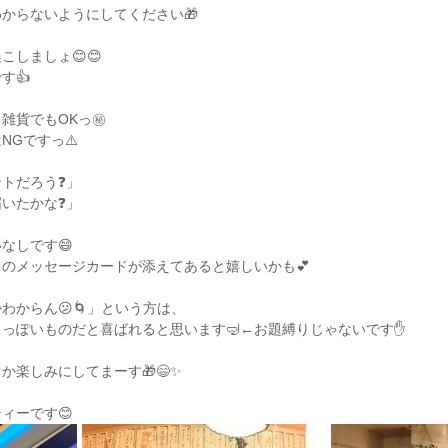
からないようにしてください🎁
しましょ😊😊
す👍
雑貨でもOKっ㊙️
NGですっ⚠️
トだろう❓」
いたかな❓」
なしです😄
のメッセージカードが添えてあると嬉しいかも💕
わからん😕🌀」という方は、
っぽいものだと喜ばれると思います🤿←お題縛りじゃないです✋
か楽しみにしてまーす🎁😄✨
ィーです😊