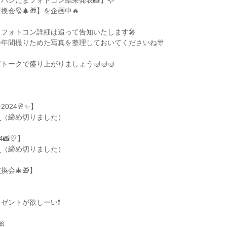
パシたまフォトコン結果発表📸】や
会🎅🎄🎁】を企画中🔥
フォトコン詳細は追って告知いたします🎤
年間撮りためた写真を整理しておいてくださいね🎊
ークで盛り上がりましょう🤿🤿🤿
024🥂✨】
ら
（締め切りました）
📸🎊】
ら
（締め切りました）
会🎄🎁】
ゼントが欲しーい❗️
