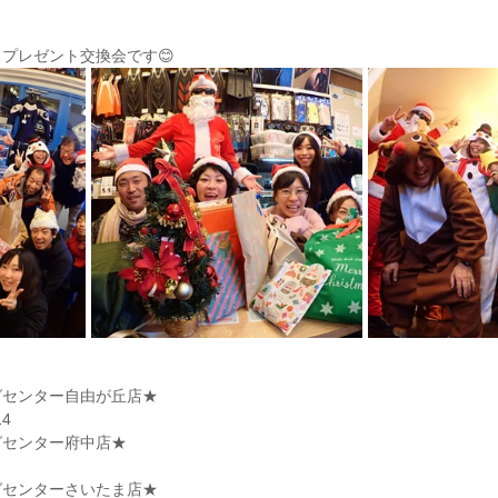
プレゼント交換会です😊
グセンター自由が丘店★
4
グセンター府中店★
グセンターさいたま店★