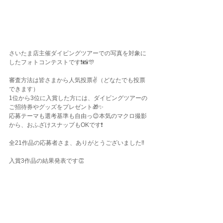
さいたま店主催ダイビングツアーでの写真を対象に
したフォトコンテストです❗️📸🎊
審査方法は皆さまから人気投票✌️（どなたでも投票
できます）
1位から3位に入賞した方には、ダイビングツアーの
ご招待券やグッズをプレゼント🎁✨
応募テーマも選考基準も自由っ😊本気のマクロ撮影
から、おふざけスナップもOKです❗️
全21作品の応募者さま、ありがとうございました‼️
入賞3作品の結果発表です👏