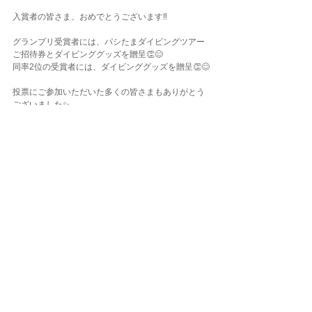
入賞者の皆さま、おめでとうございます‼️
グランプリ受賞者には、パシたまダイビングツアー
ご招待券とダイビンググッズを贈呈👏😊
同率2位の受賞者には、ダイビンググッズを贈呈👏😊
投票にご参加いただいた多くの皆さまもありがとう
ございました✨
以下は投票にお書き添えいただいたコメントの一部
です🖊️
「どの写真も素敵で、選ぶのが難しかったです」
「どれも写真も題名もバッチグー（笑）」
「素敵なフォトばかりで悩む！」
「どの写真も素敵です！」
「お腹すいたなーー」
フォトコンの表彰は12月22日に開催するパシたま年
末パーティーにて行います🥳
その様子はまた後日にブログでご報告❗️
★パシフィカ・ダイビングセンター自由が丘店★
東京都世田谷区奥沢5-12-14
★パシフィカ・ダイビングセンター府中店★