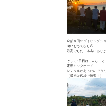
全部今回のダイビングシ
凄いおもてなし😆
最高でした！本当にあり
そして3日目はこんなこと
電動キックボード！
レンタルがあったのでみ
（最初は広場で練習！）