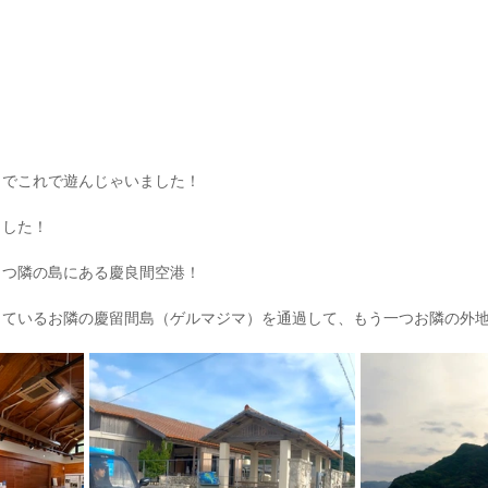
までこれで遊んじゃいました！
ました！
２つ隣の島にある慶良間空港！
っているお隣の慶留間島（ゲルマジマ）を通過して、もう一つお隣の外