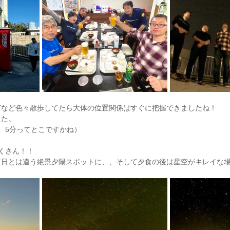
どなど色々散歩してたら大体の位置関係はすぐに把握できましたね！
した。
、5分ってとこですかね）
くさん！！
前日とは違う絶景夕陽スポットに、、そして夕食の後は星空がキレイな