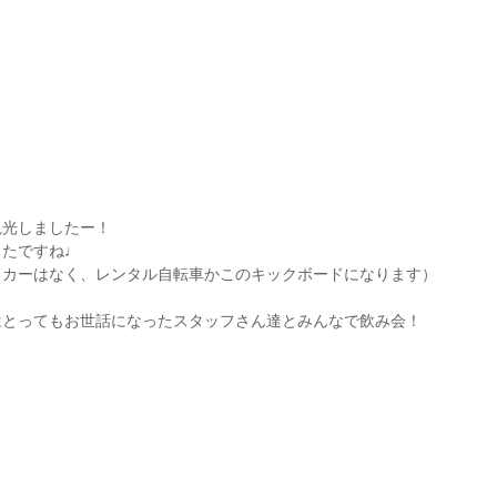
観光しましたー！
ったですね♩
タカーはなく、レンタル自転車かこのキックボードになります）
はとってもお世話になったスタッフさん達とみんなで飲み会！
！