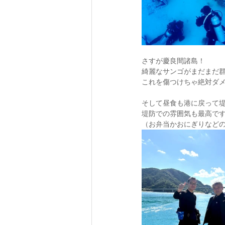
さすが慶良間諸島！
綺麗なサンゴがまだまだ
これを傷つけちゃ絶対ダ
そして昼食も港に戻って
堤防での雰囲気も最高で
（お弁当かおにぎりなど