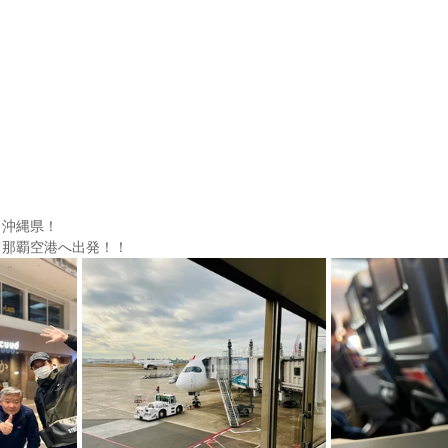
き沖縄県！
て那覇空港へ出発！！