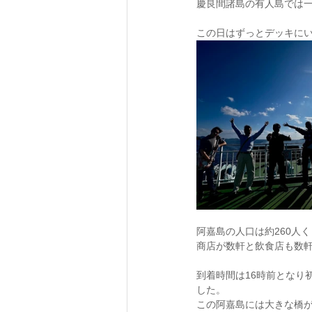
慶良間諸島の有人島では
この日はずっとデッキに
阿嘉島の人口は約260人
商店が数軒と飲食店も数
到着時間は16時前となり
した。
この阿嘉島には大きな橋