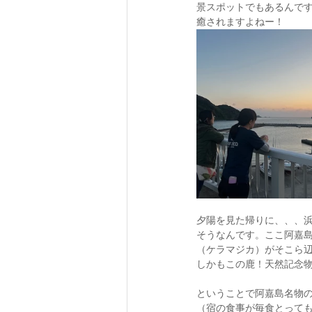
景スポットでもあるんで
癒されますよねー！
夕陽を見た帰りに、、、
そうなんです。ここ阿嘉
（ケラマジカ）がそこら
しかもこの鹿！天然記念
ということで阿嘉島名物
（宿の食事が毎食とって