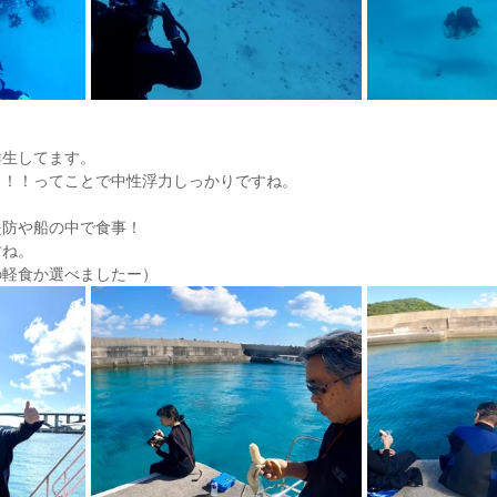
群生してます。
メ！！ってことで中性浮力しっかりですね。
堤防や船の中で食事！
すね。
の軽食か選べましたー）