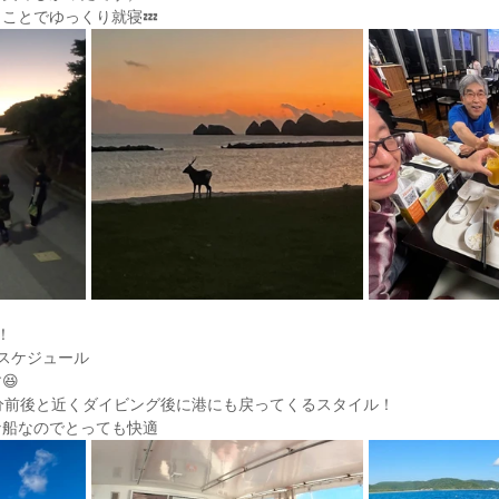
ことでゆっくり就寝💤
！
スケジュール
😆
分前後と近くダイビング後に港にも戻ってくるスタイル！
な船なのでとっても快適