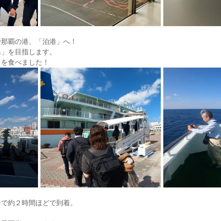
で那覇の港、「泊港」へ！
島」を目指します。
キを食べました！
ーで約２時間ほどで到着。