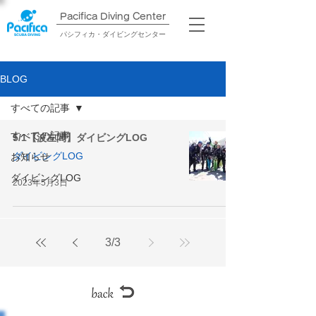
Pacifica Diving Center​
パシフィカ・ダイビングセンター
BLOG
すべての記事
すべての記事
5/1【波左間】ダイビングLOG
ダイビングLOG
お知らせ
ダイビングLOG
2023年5月3日
3
/
3