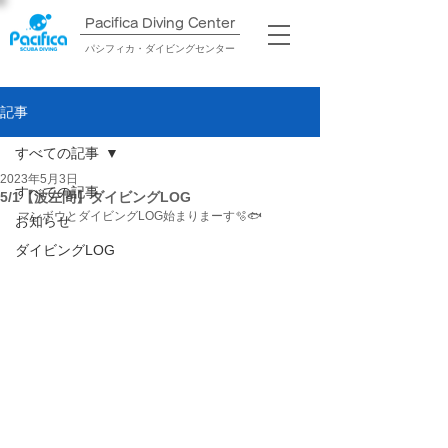
Pacifica Diving Center​
パシフィカ・ダイビングセンター
記事
すべての記事
2023年5月3日
すべての記事
5/1【波左間】ダイビングLOG
マンボウとダイビングLOG始まりまーす🫧🐟
お知らせ
ダイビングLOG