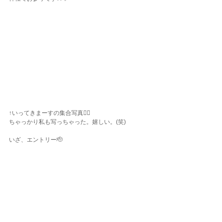
↑いってきまーすの集合写真✌🏾
ちゃっかり私も写っちゃった。嬉しい。(笑)
いざ、エントリー🫡