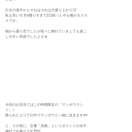
行きの道中からそれはそれは大盛り上がり✌🏾
私も笑いすぎ&喋りすぎで2日経った今も喉がカスカ
スです。
朝から曇り空でしたが徐々に晴れていきとても過ご
しやすい気候でしたよ☺️☀️
今回のお目当てはこの時期限定の「マンボウラン
ド」✨
限られたエリアの中でマンボウと一緒に泳ぎます🐟
と、その前に、定番「高根」というポイントの水中
神社でお参りです⛩️🩵