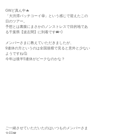
GWど真ん中🔥
「大渋滞バッチコーイ🤩」という感じで迎えたこの
日のツアー。
予想とは裏腹にまさかのノンストレスで目的地であ
る千葉県【波左間】に到着です🚐💨
メンバーさまに教えていただきましたが、
9連休の方というのは全国規模で見ると意外と少ない
ようですね🤔
今年は後半5連休がピークなのかな？
ご一緒させていただいたのはいつものメンバーさま
方😽💙