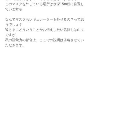
このマスクを外している場所は水深15m程に位置し
ています🤿
なんでマスクもレギュレーターも外せるの？って思
うでしょ？
皆さまにどういうことかお伝えしたい気持ちは山々
ですが、
私の語彙力の都合上、ここでの説明は省略させてい
ただきます。