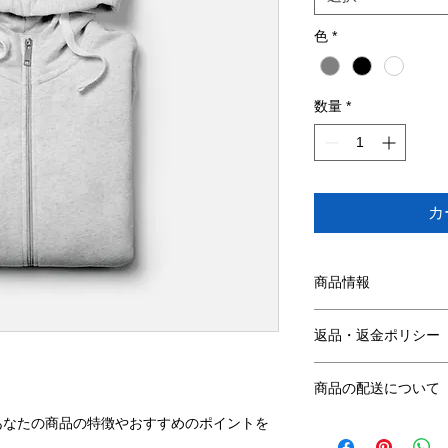
色
*
数量
*
カ
商品情報
商品の詳細を入力し
返品・返金ポリシー
明に加え、商品の特
しましょう。
返品・返金規約を入
商品の配送について
だけなかった場合の
ましょう。規約の内
あなたの商品の特徴やおすすめのポイントを
配送地域、料金、所
頼を獲得し、安心し
する情報を入力して