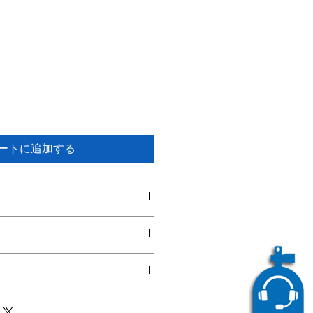
ートに追加する
てください。サイズ、素材、取扱説
徴やおすすめのポイントなどを説明
力してください。商品にご満足いた
返品・返金ポリシーと手順を説明し
容を明確にすることで、お客様の信
要時間、梱包など、商品の配送に関
て商品をご購入いただけます。
ください。配送情報を明確にするこ