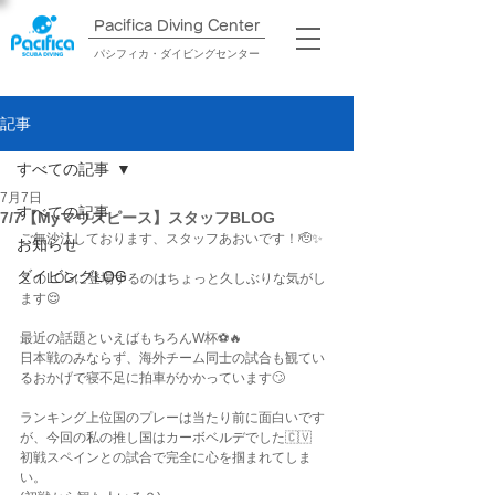
Pacifica Diving Center​
パシフィカ・ダイビングセンター
記事
すべての記事
7月7日
すべての記事
7/7【Myマウスピース】スタッフBLOG
ご無沙汰しております、スタッフあおいです！🫡✨
お知らせ
ダイビングLOG
このLOGに登場するのはちょっと久しぶりな気がし
ます😌
最近の話題といえばもちろんW杯⚽️🔥
日本戦のみならず、海外チーム同士の試合も観てい
るおかげで寝不足に拍車がかかっています🙄
ランキング上位国のプレーは当たり前に面白いです
が、今回の私の推し国はカーボベルデでした🇨🇻
初戦スペインとの試合で完全に心を掴まれてしま
い。