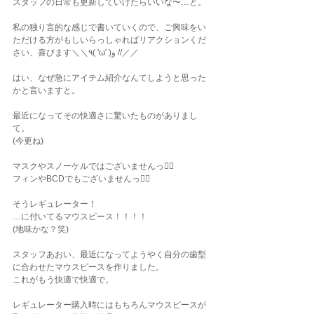
スタッフの日常も更新していけたらいいな〜…と。
私の独り言的な感じで書いていくので、ご興味をい
ただける方がもしいらっしゃればリアクションくだ
さい、喜びます＼＼٩( 'ω' )و //／／
はい、なぜ急にアイテム紹介なんてしようと思った
かと言いますと。
最近になってその快適さに驚いたものがありまし
て。
(今更ね)
マスクやスノーケルではございませんっ🙂‍↔️
フィンやBCDでもございませんっ🙂‍↔️
そうレギュレーター！
…に付いてるマウスピース！！！！
(地味かな？笑)
スタッフあおい、最近になってようやく自分の歯型
に合わせたマウスピースを作りました。
これがもう快適で快適で。
レギュレーター購入時にはもちろんマウスピースが