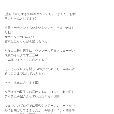
(盛り上がりすぎて特等席作ってもらいました、お仕
事もちゃんとしてます)
決勝トーナメントもいよいよいいところまで来まし
たね！
サポーターのみんな！
寝不足になりながら楽しもうね！！！
ちなみに推し選手はリヴァプール所属スウェーデン
代表のイサクです🇸🇪❤️
（W杯ではとっくに負けてる）
そろそろブログを閉じられないためにも、W杯の話
題はここまでにしておきます。
さっ、本題に入ります✍🏽
今回は海の様子をお届けするのではなく、私の推し
アイテムを紹介させていただきます💁🏽‍♀️
今までこのブログでは講習やツアーのレポートを中
心にお届けしてきましたが、今後はアイテム紹介や