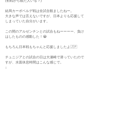
(初戦から観た人いる？)
結局カーボベルデ戦は全試合観ましたねー。
大きな声では言えないですが、日本よりも応援して
しまっていた自分がいます。
この間のアルゼンチンとの試合もねーーーー、負け
はしたものの感動した！😭
もちろん日本戦もちゃんと応援しましたよ🇯🇵
チュニジアとの試合の日は大瀬崎で潜っていたので
すが、水面休息時間はこんな感じで。
↓