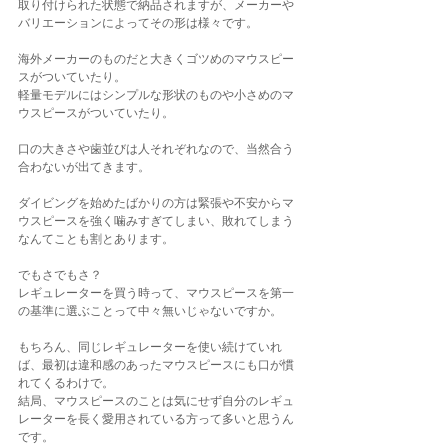
取り付けられた状態で納品されますが、メーカーや
バリエーションによってその形は様々です。
海外メーカーのものだと大きくゴツめのマウスピー
スがついていたり。
軽量モデルにはシンプルな形状のものや小さめのマ
ウスピースがついていたり。
口の大きさや歯並びは人それぞれなので、当然合う
合わないが出てきます。
ダイビングを始めたばかりの方は緊張や不安からマ
ウスピースを強く噛みすぎてしまい、敗れてしまう
なんてことも割とあります。
でもさでもさ？
レギュレーターを買う時って、マウスピースを第一
の基準に選ぶことって中々無いじゃないですか。
もちろん、同じレギュレーターを使い続けていれ
ば、最初は違和感のあったマウスピースにも口が慣
れてくるわけで。
結局、マウスピースのことは気にせず自分のレギュ
レーターを長く愛用されている方って多いと思うん
です。