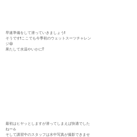
早速準備をして潜っていきましょう❗️
そうです❗️ここでも今季初のウェットスーツチャレン
ジ😆
果たして水温やいかに⁉️
最初はヒヤッとしますが潜ってしまえば快適でした
ねー♨️
そして講習中のスタッフは水中写真が撮影できませ