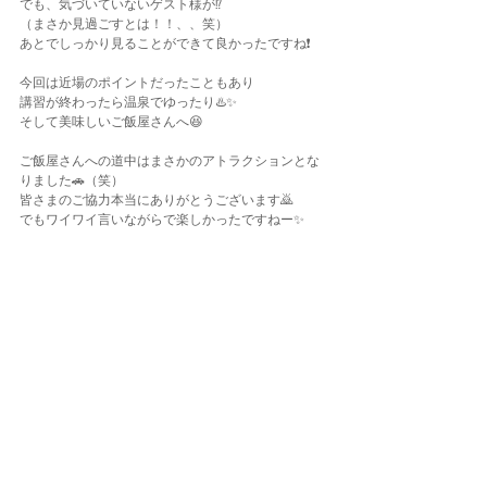
でも、気づいていないゲスト様が⁉️
（まさか見過ごすとは！！、、笑）
あとでしっかり見ることができて良かったですね❗️
今回は近場のポイントだったこともあり
講習が終わったら温泉でゆったり♨️✨
そして美味しいご飯屋さんへ😆
ご飯屋さんへの道中はまさかのアトラクションとな
りました🚗（笑）
皆さまのご協力本当にありがとうございます🙇
でもワイワイ言いながらで楽しかったですねー✨