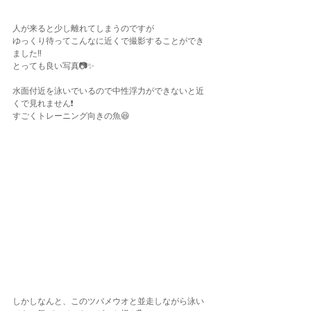
人が来ると少し離れてしまうのですが
ゆっくり待ってこんなに近くで撮影することができ
ました‼️
とっても良い写真📷✨
水面付近を泳いでいるので中性浮力ができないと近
くで見れません❗️
すごくトレーニング向きの魚😆
しかしなんと、このツバメウオと並走しながら泳い