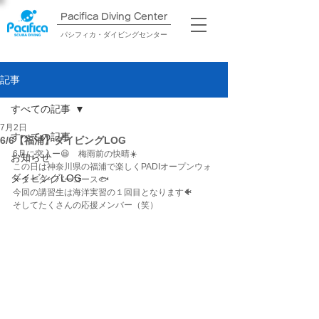
Pacifica Diving Center​
パシフィカ・ダイビングセンター
記事
すべての記事
7月2日
すべての記事
6/6【福浦】ダイビングLOG
6月に突入ー😆　梅雨前の快晴☀️ 　
お知らせ
この日は神奈川県の福浦で楽しくPADIオープンウォ
ダイビングLOG
ーターダイバーコース🐟
今回の講習生は海洋実習の１回目となります🐠
そしてたくさんの応援メンバー（笑）