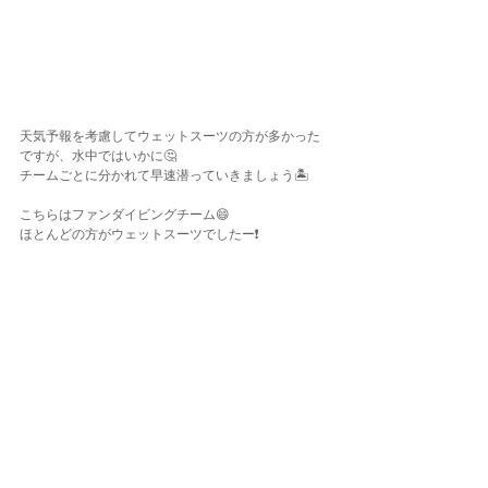
天気予報を考慮してウェットスーツの方が多かった
ですが、水中ではいかに🤔
チームごとに分かれて早速潜っていきましょう🏝️
こちらはファンダイビングチーム😄
ほとんどの方がウェットスーツでしたー❗️