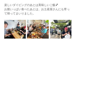
楽しいダイビングのあとは美味しいご飯💕
お腹いっぱい食べたあとは、お土産屋さんにも寄っ
て帰ってまいりました。
今回ご参加のいただいた皆さま、ありがとうござい
ました。
講習生の方はここからがダイビングのスタート‼️
次回の講習もぜひ楽しみながらがんばってください
✨
この時期のウェットスーツは本当に微妙🤔
人によって大丈夫な人と難しい人がいそうですが、
そこはぜひご自身で確かめに来てください‼️
今回は皆さん平気でしたー😆
東京でダイビングするなら
★パシフィカ・ダイビングセンター自由が丘店★
東京都世田谷区奥沢5-12-14