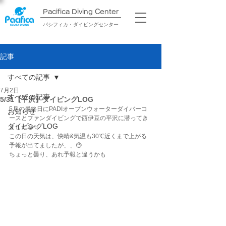
Pacifica Diving Center​
パシフィカ・ダイビングセンター
記事
すべての記事
7月2日
すべての記事
5/31【平沢】ダイビングLOG
5月の最終日にPADIオープンウォーターダイバーコ
お知らせ
ースとファンダイビングで西伊豆の平沢に潜ってき
ダイビングLOG
ました😆✨
この日の天気は、快晴&気温も30℃近くまで上がる
予報が出てましたが、、😓
ちょっと曇り、あれ予報と違うかも