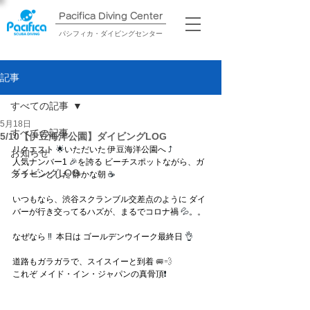
Pacifica Diving Center​
パシフィカ・ダイビングセンター
記事
すべての記事
5月18日
すべての記事
5/10【伊豆海洋公園】ダイビングLOG
リクエスト
 🌟
いただいた 伊豆海洋公園へ
 ⤴
お知らせ
人気ナンバー1
 🎉
を誇る ビーチスポットながら、ガ
ダイビングLOG
ララーンとした 静かな朝
 ☕
いつもなら、渋谷スクランブル交差点のように ダイ
バーが行き交ってるハズが、まるでコロナ禍
 💦
。。
なぜなら
 ‼  
本日は ゴールデンウイーク最終日 
👌
道路もガラガラで、スイスイーと到着 
🚐💨
これぞ メイド・イン・ジャパンの真骨頂
❗