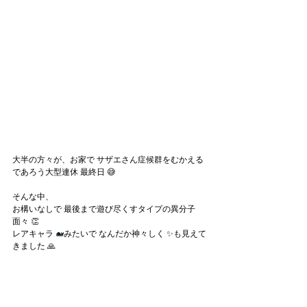
大半の方々が、お家で サザエさん症候群をむかえる
であろう大型連休 最終日
 😅
そんな中、
お構いなしで 最後まで遊び尽くすタイプの異分子 
面々
 👏
レアキャラ 
🐋
みたいで なんだか神々しく 
✨も
見えて
きました
 🙏