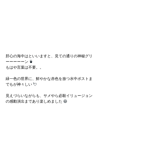
肝心の海中はといいますと、見ての通りの神秘グリ
ーーーーーン
 🍵
もはや言葉は不要。。
緑一色の世界に、鮮やかな赤色を放つ水中ポストま
でもが神々しい
 💘
見えづらいながらも、サメやら必殺イリュージョン
の感動演出まであり楽しめました
 😆