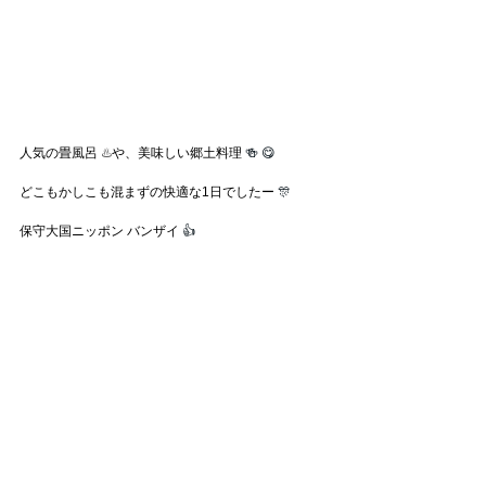
人気の畳風呂
 ♨️
や、美味しい郷土料理 
🍻 😋
どこもかしこも混まずの快適な1日でしたー
 🎊
保守大国ニッポン バンザイ
 👍