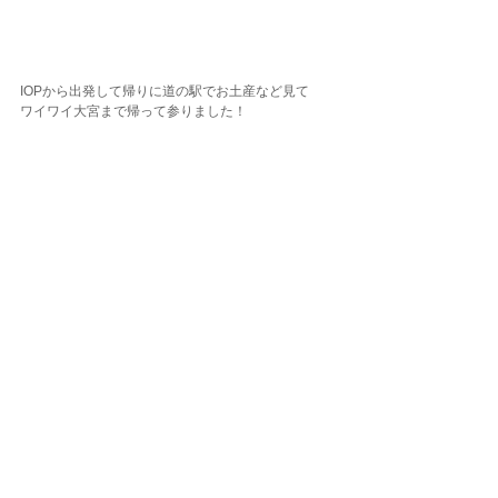
IOPから出発して帰りに道の駅でお土産など見て
ワイワイ大宮まで帰って参りました！
ご参加いただいた皆さま、ありがとうございまし
た。
いよいよ始まったGWでしたがそんなに混雑すること
なく帰ってくる事ができましたね！
楽しいメンバーでまた集まりましょう！