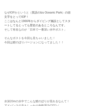
なぜIOPかというと（
英語のIzu Oceanic Park）の頭
文字をとってIOP！
ここはなんと1966年からダイビング施設としてスタ
ートしてるとっても歴史のあるところなんです。
そして有名なのが「日本で一番深い水中ポスト」
そんなポストを今回も見ちゃいました！
今回は鯉のぼりバージョンになってました！！
水深20mの水中でこんな鯉のぼりが見れるなんて！
アドバンスの方もしっかり中性浮力(^O^)／