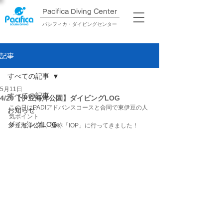
Pacifica Diving Center​
パシフィカ・ダイビングセンター
記事
すべての記事
5月11日
すべての記事
4/29【伊豆海洋公園】ダイビングLOG
この日はPADIアドバンスコースと合同で東伊豆の人
お知らせ
気ポイント
ダイビングLOG
伊豆海洋公園、通称「IOP」に行ってきました！