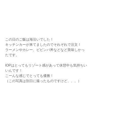
この日のご飯は海沿いでした！
キッチンカーが来てましたのでそれぞれで注文！
ラーメンやカレー、ビビンバ丼などなど美味しかっ
たです。
IOPはとってもリゾート感があって休憩中も気持ちい
いんです！
こーんな感じでとっても優雅！
（この写真は別日に撮ったものですけど、、、）