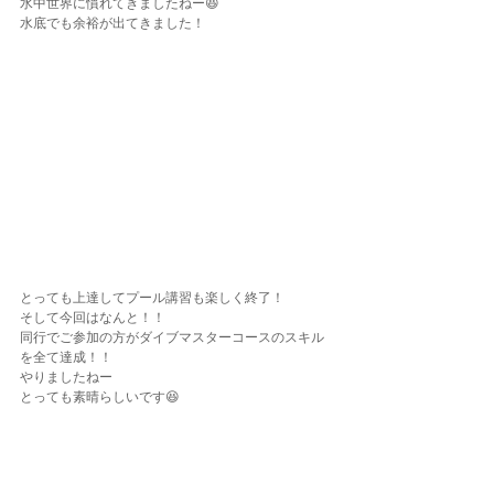
水中世界に慣れてきましたねー😆
水底でも余裕が出てきました！
とっても上達してプール講習も楽しく終了！
そして今回はなんと！！
同行でご参加の方がダイブマスターコースのスキル
を全て達成！！
やりましたねー
とっても素晴らしいです😆