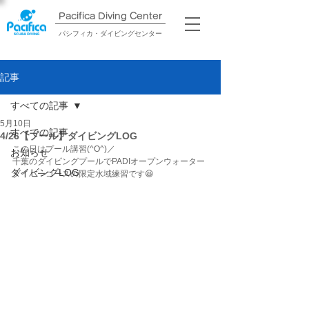
Pacifica Diving Center​
パシフィカ・ダイビングセンター
記事
すべての記事
5月10日
すべての記事
4/26【プール】ダイビングLOG
この日はプール講習(^O^)／
お知らせ
千葉のダイビングプールでPADIオープンウォーター
ダイビングLOG
ダイバーコースの限定水域練習です😆