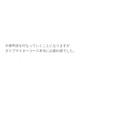
今後申請を行なっていくことになりますが
ダイブマスターコース本当にお疲れ様でした。
ぜひまた新たな目標に向かってダイビングを続けて
いきましょう。
ご参加の皆さまありがとうございました！
東京でダイビングするなら
★パシフィカ・ダイビングセンター自由が丘店★
東京都世田谷区奥沢5-12-14
埼玉でダイビングするなら
★パシフィカ・ダイビングセンターさいたま店★
埼玉県さいたま市大宮区宮町1-34-2
ダイビングLOG