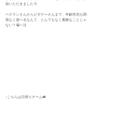
加いただきました🫧
ベテランさんからビギナーさんまで、年齢性別も関
係なく遊べるなんて、とんでもなく素敵なことじゃ
ない？😭✨泣
↑こちらは日帰りチーム🚐