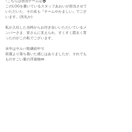
↑こちらは宿泊チーム②🏠
このLOGを書いているスタッフあおいが担当させて
いただいた、その名も『チームやかましい』でござ
います。(失礼か)
私が入社した当時からお付き合いいただいているメ
ンバーさま、皆さんに支えられ、すくすく図太く育
ったのがこの私でございます。
水中はサルパ祭継続中🫧
前週より落ち着いた感じはありましたが、それでも
ものすごい量の浮遊物🪼