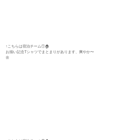
↑こちらは宿泊チーム①🏠
お揃い記念Tシャツでまとまりがあります、爽やか〜
🌼