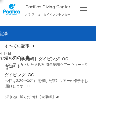
Pacifica Diving Center​
パシフィカ・ダイビングセンター
記事
すべての記事
4月4日
すべての記事
3/20〜21【大瀬崎】ダイビングLOG
パシフィカさいたま店20周年感謝ツアーウィーク🤍
お知らせ
💐
ダイビングLOG
今回は3/20〜3/21に開催した宿泊ツアーの様子をお
届けします💁🏽‍♀️
潜水地に選んだのは【大瀬崎】🌊