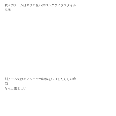
我々のチームはマクロ狙いのロングダイブスタイル
💪🏽
別チームではキアンコウの幼体をGETしたらしい😳
💥
なんと羨ましい…