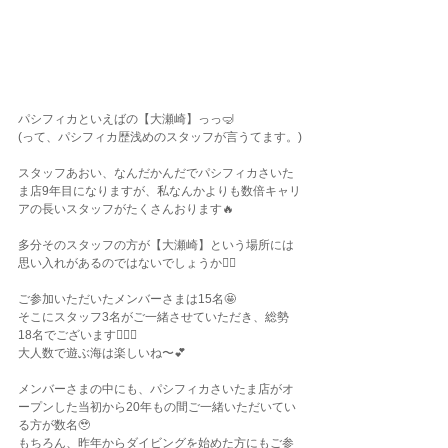
パシフィカといえばの【大瀬崎】っっ🤿
(って、パシフィカ歴浅めのスタッフが言うてます。)
スタッフあおい、なんだかんだでパシフィカさいた
ま店9年目になりますが、私なんかよりも数倍キャリ
アの長いスタッフがたくさんおります🔥
多分そのスタッフの方が【大瀬崎】という場所には
思い入れがあるのではないでしょうか🙂‍↕️
ご参加いただいたメンバーさまは15名🤩
そこにスタッフ3名がご一緒させていただき、総勢
18名でございます🧚🏽‍♀️
大人数で遊ぶ海は楽しいね〜💕
メンバーさまの中にも、パシフィカさいたま店がオ
ープンした当初から20年もの間ご一緒いただいてい
る方が数名🥹
もちろん、昨年からダイビングを始めた方にもご参