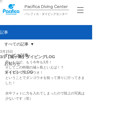
Pacifica Diving Center​
パシフィカ・ダイビングセンター
記事
すべての記事
3月15日
すべての記事
3/1【城ヶ島】ダイビングLOG
早いもので、もう今年も3月！
お知らせ
そしてこの時期の城ヶ島といえば！？
ダイビングLOG
そうです！ダンゴウオ！
ということでダンゴウオを狙って潜りに行ってきま
した！
水中フォトに力を入れてしまったので陸上の写真は
少ないです（笑）