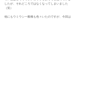
したが、それどころではなくなってしまいました
（笑）
他にもウミウシ一般種も色々いたのですが、今回は
全てスルーする結果となりました（笑）
でも、このウミウシだけで楽しいダイビングとなり
ましたね！
ダンゴウオを探すことができなかったツアーでした
が,今年も無事にダンゴウオが誕生してくれることを
願ってこのブログを終わります。
ご参加の皆さまありがとうございました。
東京でダイビングするなら
★パシフィカ・ダイビングセンター自由が丘店★
東京都世田谷区奥沢5
-12-14
埼玉でダイビングするなら
★パシフィカ・ダイビングセンターさいたま店★
埼玉県さいたま市大宮区宮町1-34-2
ダイビングLOG