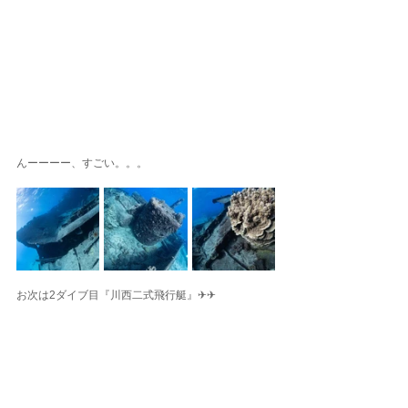
んーーーー、すごい。。。
お次は2ダイブ目『川西二式飛行艇』✈︎✈︎