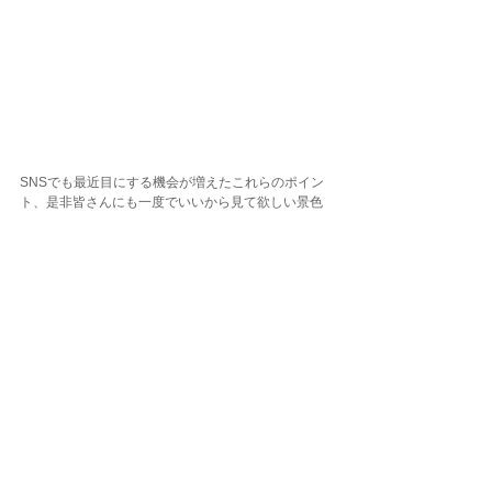
SNSでも最近目にする機会が増えたこれらのポイン
ト、是非皆さんにも一度でいいから見て欲しい景色
が詰まっています😌💭