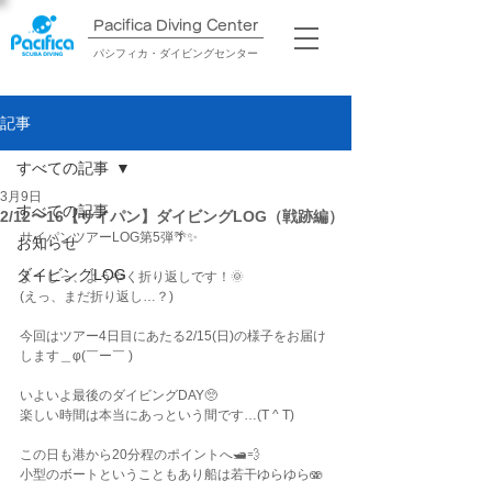
Pacifica Diving Center​
パシフィカ・ダイビングセンター
記事
すべての記事
3月9日
すべての記事
2/12〜16【サイパン】ダイビングLOG（戦跡編）
サイパンツアーLOG第5弾🌴✨
お知らせ
ダイビングLOG
よーしっ、ようやく折り返しです！🌞
(えっ、まだ折り返し…？)
今回はツアー4日目にあたる2/15(日)の様子をお届け
します＿φ(￣ー￣ )
いよいよ最後のダイビングDAY🥺
楽しい時間は本当にあっという間です…(T ^ T)
この日も港から20分程のポイントへ🛥️💨
小型のボートということもあり船は若干ゆらゆら🫨