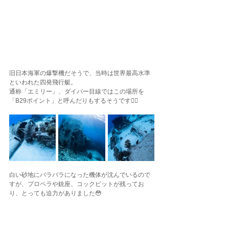
旧日本海軍の爆撃機だそうで、当時は世界最高水準
といわれた四発飛行艇。
通称「エミリー」、ダイバー目線ではこの場所を
「B29ポイント」と呼んだりもするそうです✍🏽
白い砂地にバラバラになった機体が沈んでいるので
すが、プロペラや銃座、コックピットが残ってお
り、とっても迫力がありました😳