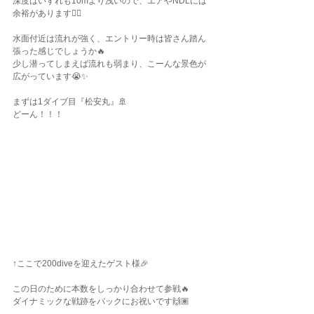
深度はいずれも10mより浅いので、エアやNDLには
余裕があります👌🏽
水面付近は流れが強く、エントリー時は皆さん踏ん
張った感じでしょうか🔥
少し潜ってしまえば流れも弱まり、こーんな景色が
広がっています😭✨
まずは1ダイブ目『松安丸』🚢
どーん！！！
↑ここで200diveを迎えたゲスト様🎉
この日のために本数をしっかり合わせて参戦🔥
ダイナミックな戦跡をバックにお祝いです🙌🏽