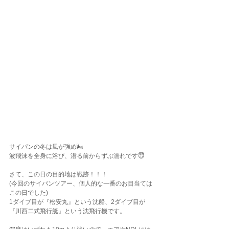
サイパンの冬は風が強め🌬️
波飛沫を全身に浴び、潜る前からずぶ濡れです😇
さて、この日の目的地は戦跡！！！
(今回のサイパンツアー、個人的な一番のお目当ては
この日でした)
1ダイブ目が『松安丸』という沈船、2ダイブ目が
『川西二式飛行艇』という沈飛行機です。