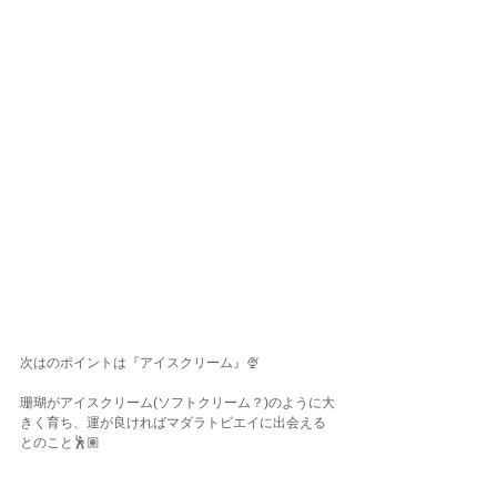
次はのポイントは『アイスクリーム』🍨
珊瑚がアイスクリーム(ソフトクリーム？)のように大
きく育ち、運が良ければマダラトビエイに出会える
とのこと🕺🏽