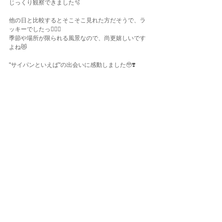
じっくり観察できました🫧
他の日と比較するとそこそこ見れた方だそうで、ラ
ッキーでしたっ✌🏽🥰
季節や場所が限られる風景なので、尚更嬉しいです
よね😻
"サイパンといえば"の出会いに感動しました🥹❣️