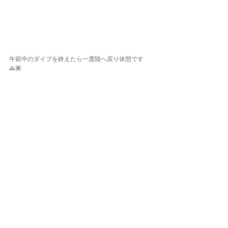
午前中のダイブを終えたら一度陸へ戻り休憩です
🙏🏽