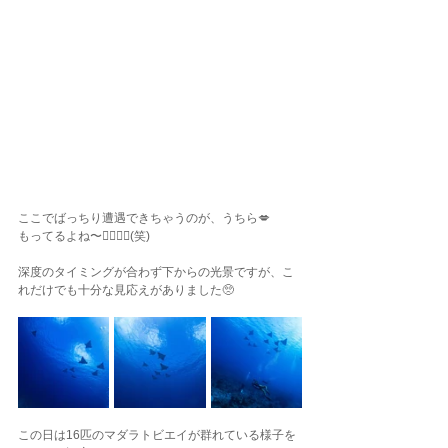
ここでばっちり遭遇できちゃうのが、うちら💋
もってるよね〜🙂‍↕️❤️‍🔥(笑)
深度のタイミングが合わず下からの光景ですが、こ
れだけでも十分な見応えがありました🥺
この日は16匹のマダラトビエイが群れている様子を