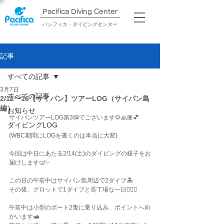
Pacifica Diving Center​
パシフィカ・ダイビングセンター
記事
すべての記事
3月7日
すべての記事
2/12〜16【サイパン】ツアーLOG（サイパン島
編）
お知らせ
サイパンツアーLOG第3弾でございます🌻🙏🏽💕
ダイビングLOG
(WBC期間にLOGを書くのは本当に大変)
今回は中日にあたる2/14(土)のダイビングの様子をお
届けします🤿✨
この日の午前中はサイパン島周辺で2ダイブ🏝️
その後、グロットで1ダイブと長丁場な一日🏃🏾‍♂️
午前中は小型のボート2隻に乗り込み、ポイントへ向
かいます🛥️