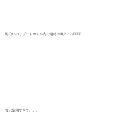
海沿いのリゾートホテル内で超絶chillタイム😮‍💨🤍🌴
贅沢空間すぎて。。。