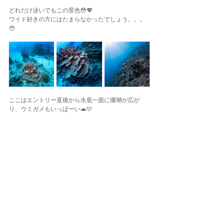
どれだけ泳いでもこの景色😳💖
ワイド好きの方にはたまらなかったでしょう。。。
🥹
ここはエントリー直後から水底一面に珊瑚が広が
り、ウミガメもいっぱーい🐢🩷