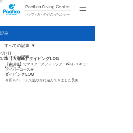
Pacifica Diving Center​
パシフィカ・ダイビングセンター
記事
すべての記事
2月1日
すべての記事
1/25【大瀬崎】ダイビングLOG
【大瀬崎】でマスターズフォトツアー📸&レスキュー
お知らせ
ダイバーコース🛟
ダイビングLOG
今回も2チームで賑やかに遊んできました🕺🏽