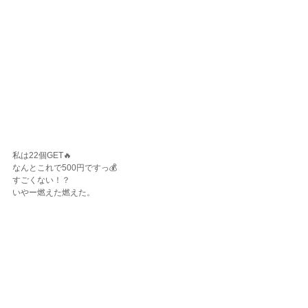
私は22個GET🔥
なんとこれで500円ですっ💰
すごくない！？
いやー燃えた燃えた。
傷ものとか不揃いだからこんなにたくさん安く出て
いるのかしら🫢
とは言っても味は美味しいので、めちゃくちゃいい
お買い物でした🧡