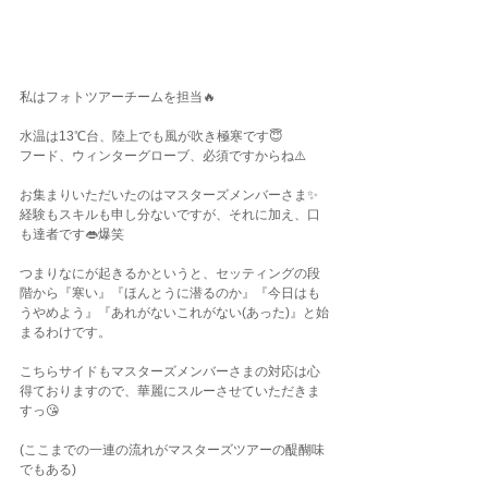
私はフォトツアーチームを担当🔥
水温は13℃台、陸上でも風が吹き極寒です😇
フード、ウィンターグローブ、必須ですからね⚠️
お集まりいただいたのはマスターズメンバーさま✨
経験もスキルも申し分ないですが、それに加え、口
も達者です👄爆笑
つまりなにが起きるかというと、セッティングの段
階から『寒い』『ほんとうに潜るのか』『今日はも
うやめよう』『あれがないこれがない(あった)』と始
まるわけです。
こちらサイドもマスターズメンバーさまの対応は心
得ておりますので、華麗にスルーさせていただきま
すっ😘
(ここまでの一連の流れがマスターズツアーの醍醐味
でもある)