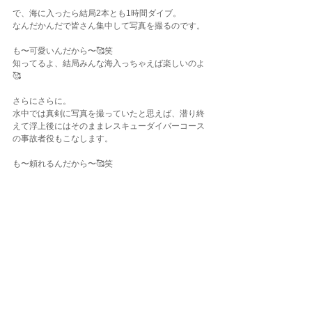
で、海に入ったら結局2本とも1時間ダイブ。
なんだかんだで皆さん集中して写真を撮るのです。
も〜可愛いんだから〜🥰笑
知ってるよ、結局みんな海入っちゃえば楽しいのよ
🥰
さらにさらに。
水中では真剣に写真を撮っていたと思えば、潜り終
えて浮上後にはそのままレスキューダイバーコース
の事故者役もこなします。
も〜頼れるんだから〜🥰笑