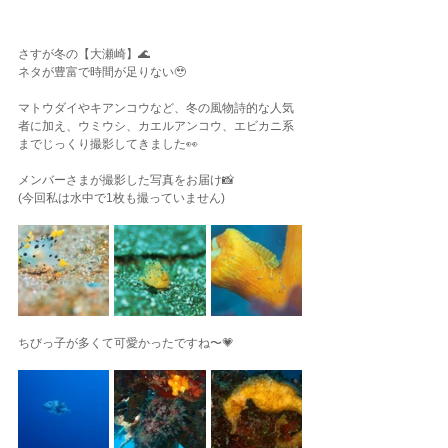
さすが冬の【大瀬崎】🌊
ネタが豊富で時間が足りない🥹
マトウダイやキアンコウなど、冬の風物詩的な人気
者に加え、ウミウシ、カエルアンコウ、エビカニ系
までじっくり撮影してきました👀
メンバーさまが撮影した写真をお届け📸
(今回私は水中で1枚も撮っていません)
ちびっ子が多くて可愛かったですね〜💗