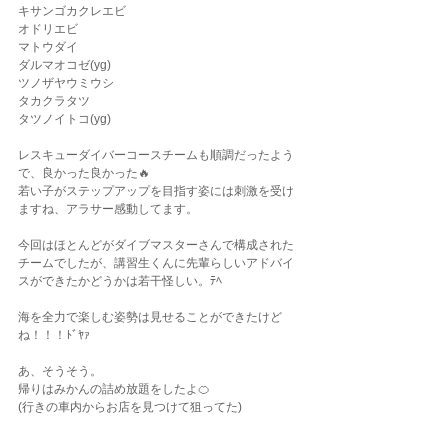
キサンゴカクレエビ
オドリエビ
マトウダイ
ダルマオコゼ(yg)
ツノザヤウミウシ
タカクラタツ
タツノイトコ(yg)
レスキューダイバーコースチームも順調だったよう
で、良かった良かった🔥
若い子がステップアップを目指す姿には刺激を受け
ますね、アラサー感動してます。
今回はほとんどがダイブマスターさんで構成された
チームでしたが、講習生くんに先輩らしいアドバイ
スができたかどうかは若干怪しい。ﾃﾍ
海を全力で楽しむ姿勢は見せることができたけど
ね！！！ﾄﾞﾔｧ
あ、そうそう。
帰りはみかんの詰め放題をしたよ🍊
(行きの車内からお店を見つけて狙ってた)