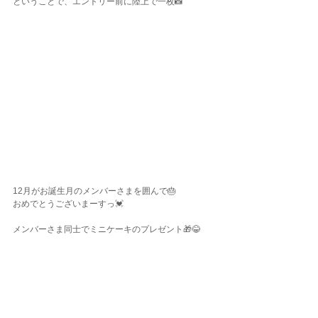
ということで、エントリー前に陸上で一枚📸
12月がお誕生月のメンバーさまを囲んで🎂
おめでとうございまーすっ💓
メンバーさま同士でミニケーキのプレゼント🎁😂