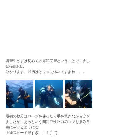
講習生さまは初めての海洋実習ということで、少し
緊張気味🙂‍↕️
分かります、最初はそりゃあ怖いですよね。。。
最初の数分はロープを使ったり手を繋ぎながら泳ぎ
ましたが、あっという間に中性浮力のコツも掴み自
由に泳げるように👏
上達スピード早すぎ…！！(°_°)