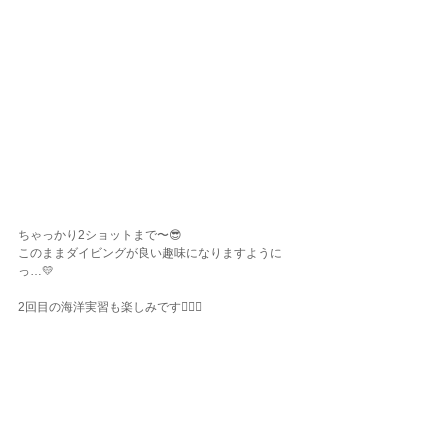
ちゃっかり2ショットまで〜😎
このままダイビングが良い趣味になりますように
っ…💛
2回目の海洋実習も楽しみです🧚🏽‍♀️
ランチでは温かいお蕎麦を食べて帰ってまいりまし
た🥢