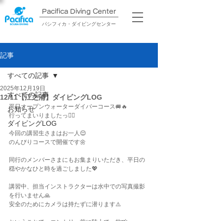
Pacifica Diving Center​
パシフィカ・ダイビングセンター
記事
すべての記事
2025年12月19日
すべての記事
12/11【江之浦】ダイビングLOG
平日オープンウォーターダイバーコース🚐🔥
お知らせ
行ってまいりましたっ✌🏽
ダイビングLOG
今回の講習生さまはお一人😌
のんびりコースで開催です🌼
同行のメンバーさまにもお集まりいただき、平日の
穏やかなひと時を過ごしました💖
講習中、担当インストラクターは水中での写真撮影
を行いません🙏
安全のためにカメラは持たずに潜ります⚠️