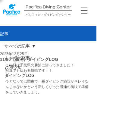
Pacifica Diving Center​
パシフィカ・ダイビングセンター
記事
すべての記事
2025年12月25日
すべての記事
11/30【勝浦】ダイビングLOG
この日は千葉県の勝浦に潜ってきました！
お知らせ
写真でも伝わる快晴です！！
ダイビングLOG
今となっては関東で一番ダイビング施設がキレイな
んじゃないかという新しくなった勝浦の施設で準備
をしていきましょう。