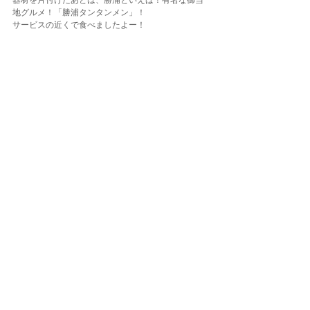
器材を片付けたあとは、勝浦といえば！有名な御当
地グルメ！「勝浦タンタンメン」！
サービスの近くで食べましたよー！
結構辛かったみたい（私は普通のラーメンなの
で、、笑）
辛さが得意の人はぜひ食べてみてねー(^O^)／
冬が旬の勝浦ボート！
ベテランの方は限定ポイントの「ウマノセ」が人気
となってます。
ご参加の皆様ありがとうございました。
満喫できた勝浦ボートツアーでしたー😆