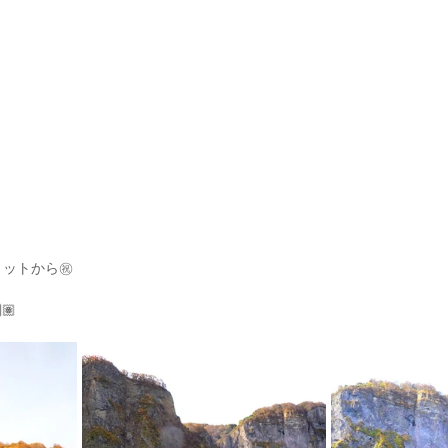
ョットから㊗️
🏽