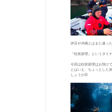
伊豆や沖縄とはまた違った
『柱状節理』というダイナ
今回は柱状節理はお預けで、マ
とはいえ、ちょっとした
しょうか🤭