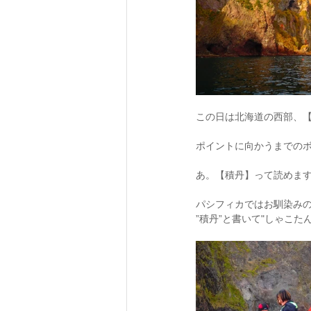
この日は北海道の西部、【
ポイントに向かうまでのボ
あ。【積丹】って読めま
パシフィカではお馴染みの
”積丹”と書いて"しゃこたん