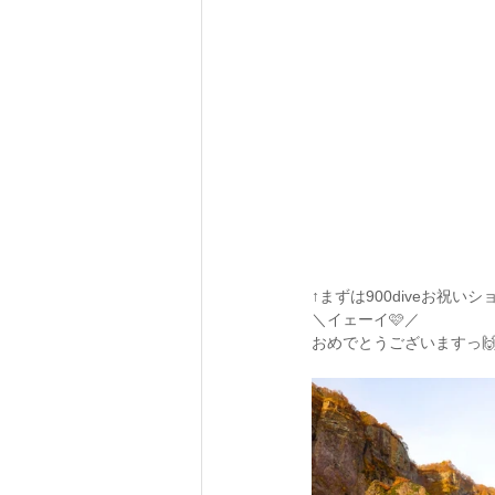
↑まずは900diveお祝いシ
＼イェーイ🩷／
おめでとうございますっ🙌