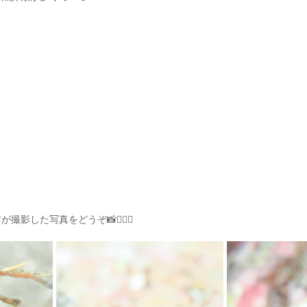
影した写真をどうぞ📸💁🏽‍♀️