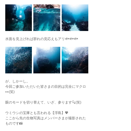
水面を見上げれば群れの見応えもアリ🐟🐟🐟
が、しかーし。
今回ご参加いただいた皆さまの目的は完全にマクロ
👀(笑)
眼のモードを切り替えて、いざ、参ります🔍(笑)
ウミウシの宝庫とも言われる【浮島】💖
ここから先の生物写真はメンバーさまが撮影された
ものです📸