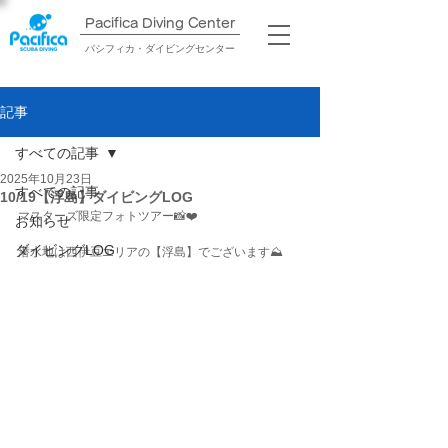
Pacifica Diving Center​
パシフィカ・ダイビングセンター
記事
すべての記事
2025年10月23日
すべての記事
10/19【浮島】ダイビングLOG
マスターズ限定フォトツアー📸❤️
お知らせ
ダイビングLOG
潜水地は西伊豆エリアの【浮島】でございます⛰️