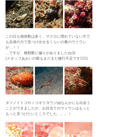
この日も個体数は多く、マクロに慣れていない方で
も自身の力で見つけ出せるくらいの量のウミウシ
が…！！
…ですが、種類数に偏りがありましたね🥲
(スタッフあおいの眼もまだまだ修行不足です🙇🏽‍♂️)
タツノイトコやノコギリヨウジygなんかにも出会う
ことができましたが、お目当てのウミウシはもっと
もっと見つけたいところでした。。。！