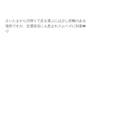
さいたまから日帰りで足を運ぶには少し距離のある
場所ですが、交通状況にも恵まれスムーズに到着🚐
💨