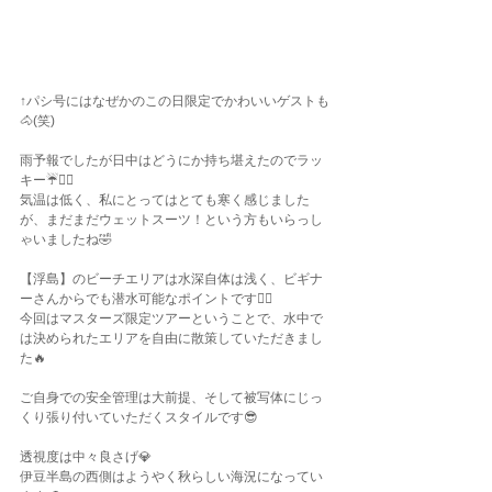
↑パシ号にはなぜかのこの日限定でかわいいゲストも
🐴(笑)
雨予報でしたが日中はどうにか持ち堪えたのでラッ
キー☔️✌🏽
気温は低く、私にとってはとても寒く感じました
が、まだまだウェットスーツ！という方もいらっし
ゃいましたね🤣
【浮島】のビーチエリアは水深自体は浅く、ビギナ
ーさんからでも潜水可能なポイントです🙂‍↕️
今回はマスターズ限定ツアーということで、水中で
は決められたエリアを自由に散策していただきまし
た🔥
ご自身での安全管理は大前提、そして被写体にじっ
くり張り付いていただくスタイルです😎
透視度は中々良さげ💎
伊豆半島の西側はようやく秋らしい海況になってい