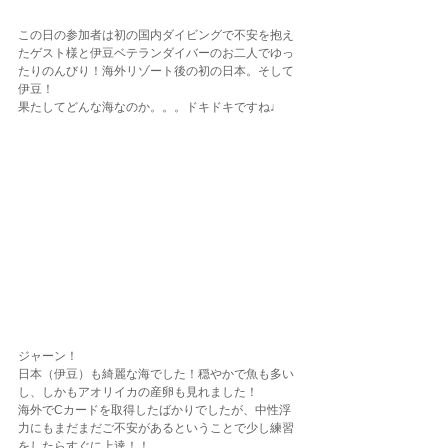
この日の参加者は初の国内ダイビングで不安を抱え
たゲスト様と伊豆ベテランダイバーのお二人でゆっ
たりのんびり！海外リゾート後の初の日本。そして
伊豆！
果たしてどんな海なのか。。。ドキドキですね♩
ジャーン！
日本（伊豆）も綺麗な海でした！穏やかで魚も多い
し、しかもアオリイカの産卵も見れました！
海外でCカードを取得したばかりでしたが、中性浮
力にもまだまだご不安があるということで少し練習
をしたらすぐに上達！！