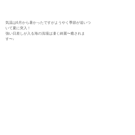
気温は6月から暑かったですがようやく季節が追いつ
いて夏に突入！
強い日差しが入る海の浅場は凄く綺麗〜癒されま
す〜♩
伊豆の海もとっても綺麗！
ぜひまたのご参加をお待ちしておりますね。
東京でダイビングするなら
★パシフィカ・ダイビングセンター自由が丘店★
東京都世田谷区奥沢5-12-14