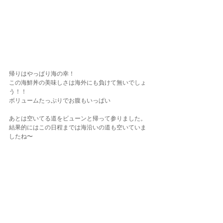
帰りはやっぱり海の幸！
この海鮮丼の美味しさは海外にも負けて無いでしょ
う！！
ボリュームたっぷりでお腹もいっぱい
あとは空いてる道をビューンと帰って参りました。
結果的にはこの日程までは海沿いの道も空いていま
したね〜