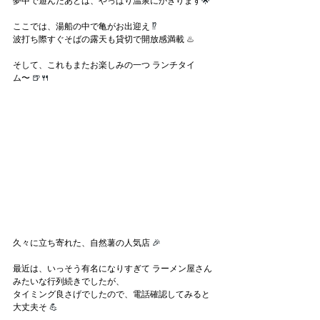
夢中で遊んだあとは、やっぱり温泉にかぎります
🌟
ここでは、湯船の中で亀がお出迎え 
⁉
波打ち際すぐそばの露天も貸切で開放感満載
 ♨️
そして、これもまたお楽しみの一つ ランチタイ
ム〜 
🍺🍴
久々に立ち寄れた、自然薯の人気店
 🎉
最近は、いっそう有名になりすぎて ラーメン屋さん
みたいな行列続きでしたが、
タイミング良さげでしたので、電話確認してみると
大丈夫そ
 💪