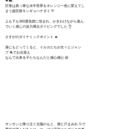
🐠🐋
、
圧巻は真っ青な水中世界をオレンジ一色に変えてし
まう超巨群キンギョハナダイ
 🎊
上も下も360度魚群に包まれ、かきわけながら進ん
でいく感じの迫力満点ダイビングでした 
👌
さすがのダイナミックポイント 
🔥
港にもどってくると、イルカたちが次々とジャン
プ
 🐬
でお出迎え
なんて出来る子たちなんだと感心感心
 😆
サンサンと降り注ぐ太陽のもと、潮と汗まみれ
 💦
で