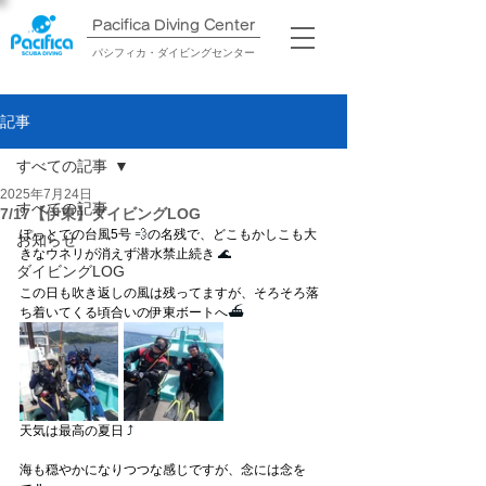
Pacifica Diving Center​
パシフィカ・ダイビングセンター
記事
すべての記事
2025年7月24日
すべての記事
7/17【伊東】ダイビングLOG
ぽっとでの台風5号
 💨
の名残で、どこもかしこも大
お知らせ
きなウネリが消えず潜水禁止続き
 🌊
ダイビングLOG
この日も吹き返しの風は残ってますが、そろそろ落
ち着いてくる頃合いの伊東ボートへ
⛴
天気は最高の夏日
 ⤴ 
海も穏やかになりつつな感じですが、念には念を