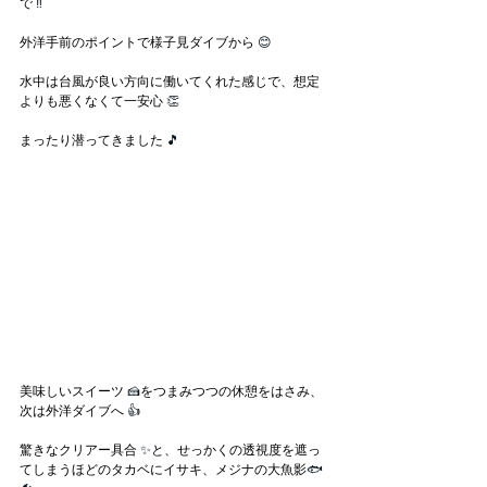
で
 ‼
外洋手前のポイントで様子見ダイブから
 😊
水中は台風が良い方向に働いてくれた感じで、想定
よりも悪くなくて一安心 
👏
まったり潜ってきました
 🎵
美味しいスイーツ
 🍰
をつまみつつの休憩をはさみ、
次は外洋ダイブへ
 👍
驚きなクリアー具合 
✨
と、せっかくの透視度を遮っ
てしまうほどのタカベにイサキ、メジナの大魚影
🐟