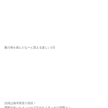
夏の海を遊んだな〜と思える楽しい1日
次回は海洋実習２回目！
偶然出会ったメンバーですがもうすっかり同期メン