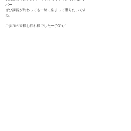
バー
ぜひ講習が終わっても一緒に集まって潜りたいです
ね。
ご参加の皆様お疲れ様でしたー(^O^)／
東京でダイビングするなら
★パシフィカ・ダイビングセンター自由が丘店★
東京都世田谷区奥沢5-12-14
埼玉でダイビングするなら
★パシフィカ・ダイビングセンターさいたま店★
埼玉県さいたま市大宮区宮町1-34-2
ダイビングLOG
コメント