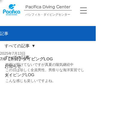
Pacifica Diving Center​
パシフィカ・ダイビングセンター
記事
すべての記事
2025年7月13日
すべての記事
7/6【井田】ダイビングLOG
梅雨は明けてないですが真夏の陽気継続中
お知らせ
この日は珍しく全員男性、男祭りな海洋実習でし
ダイビングLOG
た！
こんな感じも楽しいですよね。