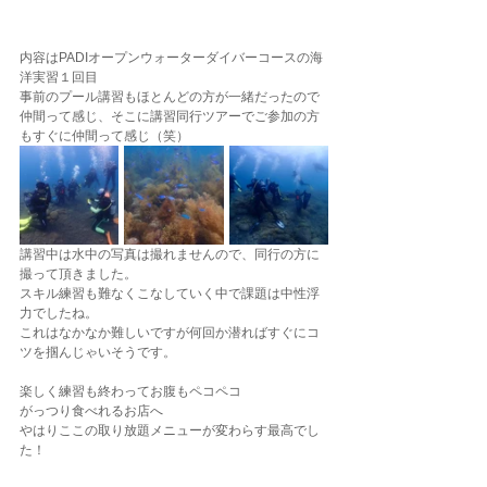
内容はPADIオープンウォーターダイバーコースの海
洋実習１回目
事前のプール講習もほとんどの方が一緒だったので
仲間って感じ、そこに講習同行ツアーでご参加の方
もすぐに仲間って感じ（笑）
講習中は水中の写真は撮れませんので、同行の方に
撮って頂きました。
スキル練習も難なくこなしていく中で課題は中性浮
力でしたね。
これはなかなか難しいですが何回か潜ればすぐにコ
ツを掴んじゃいそうです。
楽しく練習も終わってお腹もペコペコ
がっつり食べれるお店へ
やはりここの取り放題メニューが変わらす最高でし
た！