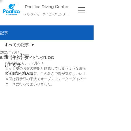
Pacifica Diving Center​
パシフィカ・ダイビングセンター
記事
すべての記事
2025年7月7日
すべての記事
6/29【平沢】ダイビングLOG
6月も終わり、、7月へ！
お知らせ
しかし夏のお盆の時期と錯覚してしまうような海沿
ダイビングLOG
いの陽気と海水浴客、この暑さで海が気持ちいい！
今回は西伊豆の平沢でオープンウォーターダイバー
コースに行ってまいりました。