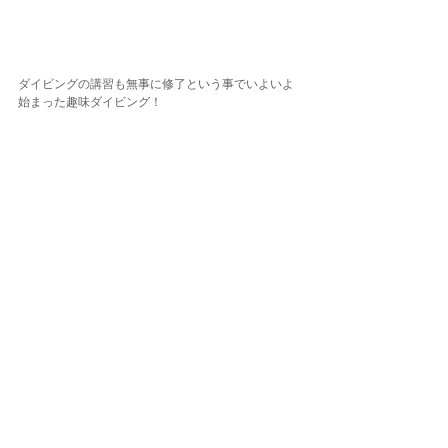
ダイビングの講習も無事に修了という事でいよいよ
始まった趣味ダイビング！
ご参加の皆さまご参加ありがとうございました！
6月でこの気温だと７、８月ってどうなっちゃうんで
しょう。。。
夏も始まったばかり！今年は沢山ながーい夏をたく
さん潜りましょう！
東京でダイビングするなら