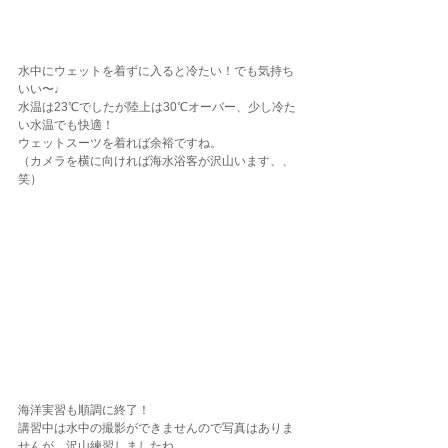
水中にウェットを着ずに入ると冷たい！でも気持ち
いい〜♩
水温は23℃でしたが陸上は30℃オーバー、少し冷た
い水温でも快適！
ウェットスーツを着れば余裕ですね。
（カメラを横に向ければ海水浴客が沢山います、、
笑）
海洋実習も順調に終了！
講習中は水中の撮影ができませんので写真はありま
せんが、沢山練習しましたね 。