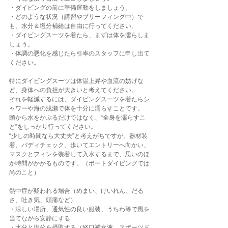
・ダイビングの前に準備運動をしましょう。
・どのような状況（講習やブリーフィング中）で
も、水分＆塩分補給は自由に行ってください。
・ダイビングスーツを着たら、まずは体を濡らしま
しょう。
・体調の悪化を感じたら引率のスタッフに申し出て
ください。
特にダイビングスーツは体温上昇や血流の妨げな
ど、身体への負担が大きいと考えてください。
それを軽減するには、ダイビングスーツを着たらシ
ャワーや海の浅瀬で体を十分に濡らすことです。
頭から水をかぶるだけではなく、“全身を濡らすこ
と”をしっかり行ってください。
“少しの時間なら大丈夫”と考えがちですが、器材装
着、バディチェック、歩いてエントリーへ向かい、
マスクとフィンを装着して入水するまで、思いのほ
か時間がかかるものです。（ボートダイビングでは
尚のこと）
熱中症が疑われる場合（めまい、けいれん、だる
さ、吐き気、頭痛など）
・涼しい場所、通気性の良い服装、うちわ等で風を
当てながら安静にする
・水分と塩分を摂取する（経口補水液、スポーツド