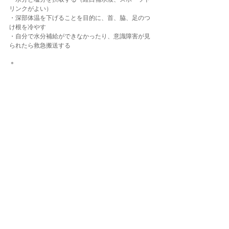
リンクがよい）
・深部体温を下げることを目的に、首、脇、足のつ
け根を冷やす
・自分で水分補給ができなかったり、意識障害が見
られたら救急搬送する
＊
これから暑い日が続きますが熱中症に気をつけて、
ダイバーならではの“海涼み”を楽しみましょう！
★パシフィカ・ダイビングセンター自由が丘店★
東京都世田谷区奥沢5-12-14
★パシフィカ・ダイビングセンターさいたま店★
埼玉県さいたま市大宮区宮町1-34-2
お知らせ
コメント