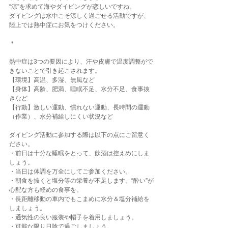
“涼”を求めて海やダイビングが恋しいですね。
ダイビングは水中こそ涼しく過ごせる活動ですが、
陸上では熱中症にお気をつけください。
＊
熱中症は3つの要因により、汗や皮膚で温度調整がで
きないことで引き起こされます。
【環境】高温、多湿、無風など
【身体】高齢、肥満、睡眠不足、水分不足、食事抜
きなど
【行動】激しい運動、慣れない運動、長時間の運動
（作業）、水分補給しにくい状況など
ダイビング活動に参加する際は以下の点にご留意く
ださい。
・前日は十分な睡眠をとって、飲酒は控えめにしま
しょう。
・当日は体調を万全にしてご参加ください。
・朝食を抜くと塩分等の栄養が不足します。“酔い”が
心配な方も軽めの食事を。
・長距離移動の車内でもこまめに水分＆塩分補給を
しましょう。
・通気性の良い服装や帽子を着用しましょう。
・可能な限り日陰で過ごしましょう。