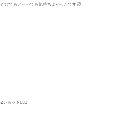
だけでもとーっても気持ちよかったです😽
ョット✊🏽💨