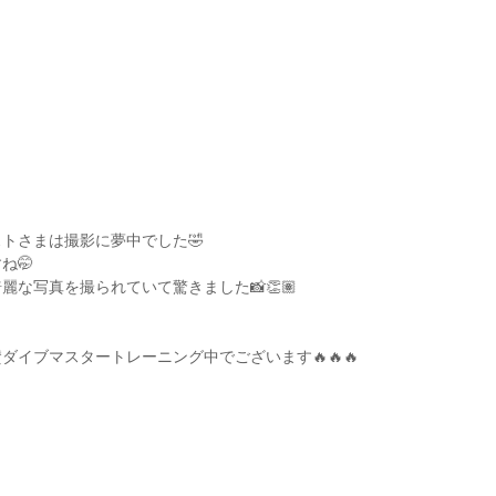
トさまは撮影に夢中でした🤣
ね🤭
な写真を撮られていて驚きました📸👏🏽
ダイブマスタートレーニング中でございます🔥🔥🔥