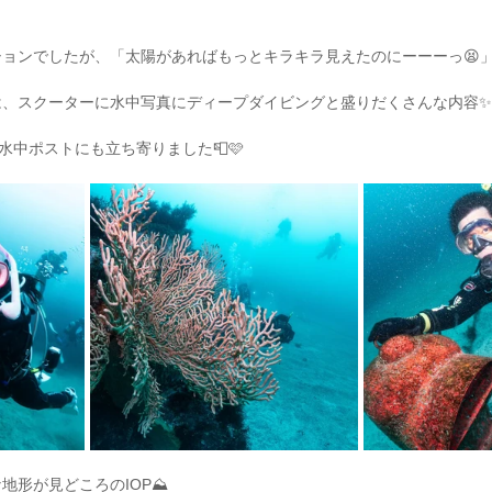
ョンでしたが、「太陽があればもっとキラキラ見えたのにーーーっ😫」
は、スクーターに水中写真にディープダイビングと盛りだくさんな内容✨
水中ポストにも立ち寄りました📮🩷
形が見どころのIOP⛰️