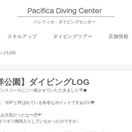
Pacifica Diving Center​
パシフィカ・ダイビングセンター
スキルアップ
ダイビングツアー
店舗情報
ングLOG
海洋公園】ダイビングLOG
ンスコースにご一緒させていただきました🌴🥥
IOP'と呼ばれている有名なポイントですね💁🏽‍♀️🧡
お天気だったな〜🥹☔️
はギリギリ梅雨入りしていなかったのですが…