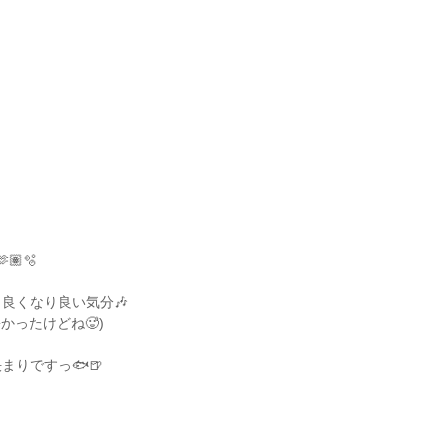
🏽🫧
良くなり良い気分🎶
かったけどね🥵)
まりですっ🐟🍺