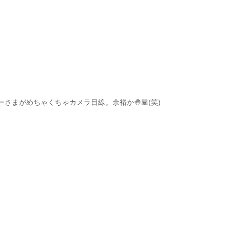
さまがめちゃくちゃカメラ目線。余裕か🤚🏾(笑)