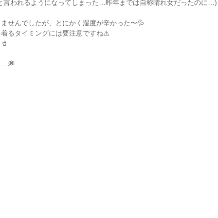
と言われるようになってしまった…昨年までは自称晴れ女だったのに…)
ませんでしたが、とにかく湿度が辛かった〜💦
着るタイミングには要注意ですね⚠️
🥤
…💭