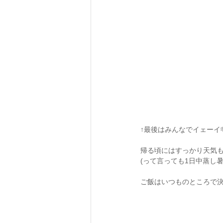
↑最後はみんなでイェーイ🫶
帰る頃にはすっかり天気も
(って言っても1日中蒸し暑
ご飯はいつものところで決