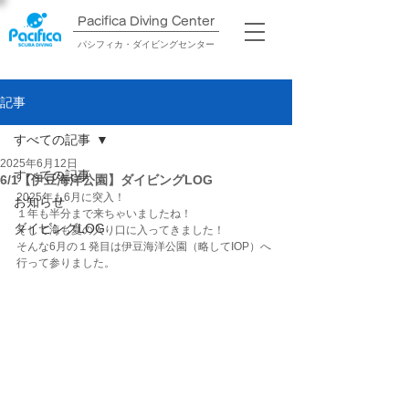
Pacifica Diving Center​
パシフィカ・ダイビングセンター
記事
すべての記事
2025年6月12日
すべての記事
6/1【伊豆海洋公園】ダイビングLOG
2025年も6月に突入！
お知らせ
１年も半分まで来ちゃいましたね！
ダイビングLOG
そして海も夏の入り口に入ってきました！
そんな6月の１発目は伊豆海洋公園（略してIOP）へ
行って参りました。