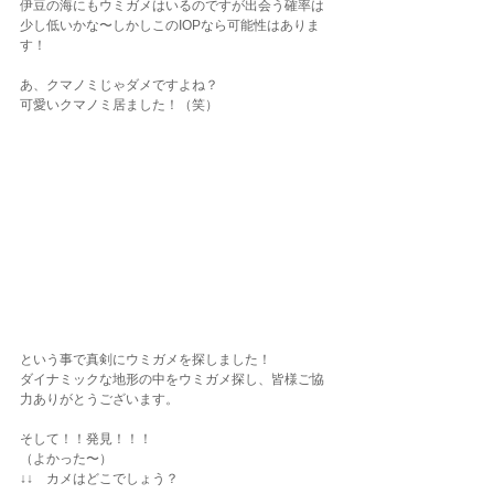
伊豆の海にもウミガメはいるのですが出会う確率は
少し低いかな〜しかしこのIOPなら可能性はありま
す！
あ、クマノミじゃダメですよね？
可愛いクマノミ居ました！（笑）
という事で真剣にウミガメを探しました！
ダイナミックな地形の中をウミガメ探し、皆様ご協
力ありがとうございます。
そして！！発見！！！
（よかった〜）
↓↓　カメはどこでしょう？