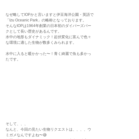
なぜ略してIOPかと言いますと伊豆海洋公園・英語で
「Izu Oceanic Park」の略称となっております。
そんなIOPは1964年創業の日本初のダイバーズパー
クとして長い歴史があるんです。
水中の地形もダイナミック！起伏変化に富んで色々
な環境に適した生物が数多くみられます。
水中に入ると暖かかった〜！青く綺麗で魚も多かっ
たです。
そして、、、
なんと、今回の見たい生物リクエストは、、、、ウ
ミガメなんですよね〜😅