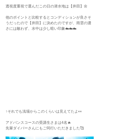
透視度重視で選んだこの日の潜水地は【井田】🌼
他のポイントと比較するとコンディションが良さそ
うだったので【井田】に決めたのですが、雨雲の濃
さには敵わず、水中は少し暗い印象☁️☁️☁️
↑それでも浅場からこのくらいは見えてたよ👀
アドバンスコースの受講生さまは4名🔥
先輩ダイバーさんにもご同行いただきました🥰