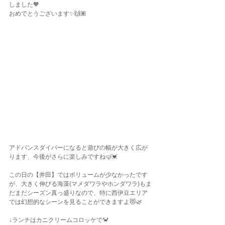
しました🧡
おめでとうございます✨🙌🏽
アドバンスダイバーになると遊びの幅が大きく広が
ります、今後がさらに楽しみですね🤿💓
この日の【井田】ではボリュームが少なかったです
が、大きく伸びる海藻(マメダワラやホンダワラ)もま
だまだシーズン真っ盛りなので、特に西伊豆エリア
では幻想的なシーンを見ることができますよ😻🌿
↓ランチはカニクリームコロッケで🦀