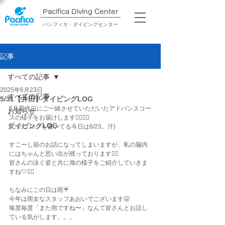
Pacifica Diving Center​
パシフィカ・ダイビングセンター
記事
すべての記事
2025年6月23日
すべての記事
5/31【井田】ダイビングLOG
5月最終日にご一緒させていただいたアドバンスコー
お知らせ
スの様子をお届けします💁🏽‍♀️✨
ダイビングLOG
(このブログを書いてる今日は6/23。汗)
すこーし前のお話になってしまいますが、私の脳内
にはちゃんと思い出が残っております🙂‍↕️
皆さんの泳ぐ姿と共に海の様子をご紹介していきま
すね🤍✊🏽
ちなみにこの日は雨☔️
今年は雨女なスタッフあおいでございます😛
毎度毎度「また雨ですね〜」なんて皆さんとお話し
ている気がします。。。