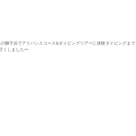
豆の獅子浜でアドバンスコース&ダイビングツアーに体験ダイビングまで
尽くしました〜
！