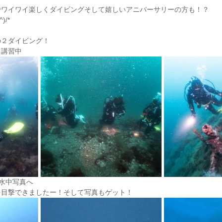
でワイワイ楽しくダイビングそして嬉しいアニバーサリーの方も！？
/*
の２ダイビング！
く講習中
水中写真へ
を目撃できましたー！そして写真もゲット！