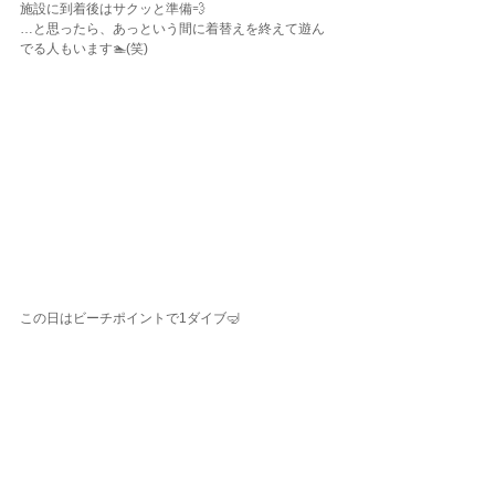
施設に到着後はサクッと準備💨
…と思ったら、あっという間に着替えを終えて遊ん
でる人もいます🏊(笑)
この日はビーチポイントで1ダイブ🤿