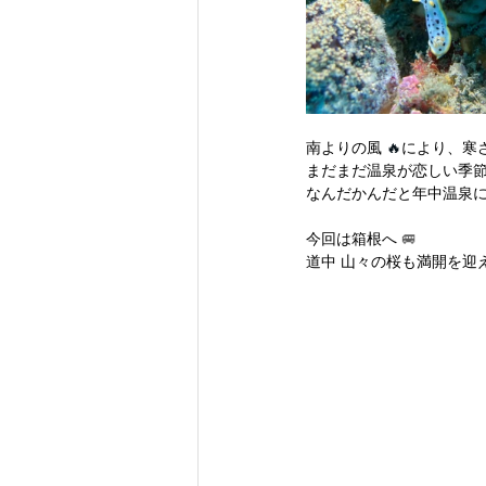
南よりの風
 🔥
により、寒
まだまだ温泉が恋しい季
なんだかんだと年中温泉
今回は箱根へ 
🚐
道中 山々の桜も満開を迎