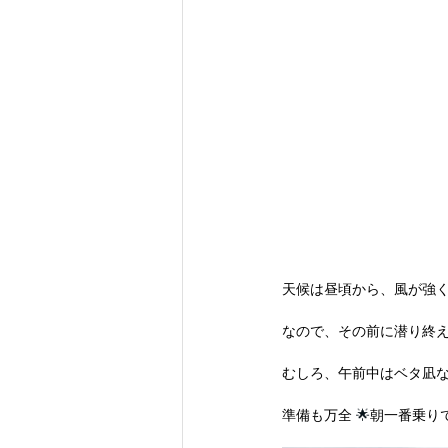
天候は昼頃から、風が強
なので、その前に潜り終
むしろ、午前中はベタ凪な
準備も万全
 🌟
朝一番乗り