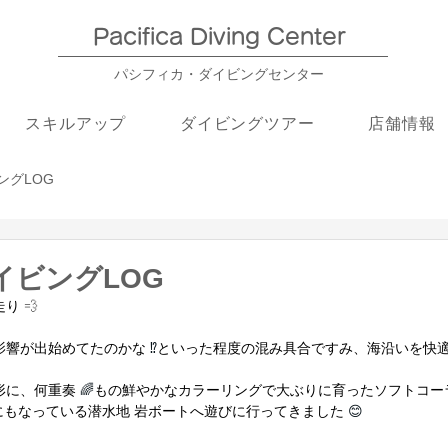
Pacifica Diving Center​
パシフィカ・ダイビングセンター
スキルアップ
ダイビングツアー
店舗情報
ングLOG
イビングLOG
り 
💨
影響が出始めてたのかな
 ⁉
といった程度の混み具合ですみ、海沿いを快適
形に、何重奏
 🌈
もの鮮やかなカラーリングで大ぶりに育ったソフトコー
にもなっている潜水地 岩ボートへ遊びに行ってきました
 😊