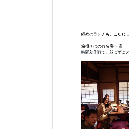
締めのランチも、こだわっ
箱根そばの有名店へ
 🍜
時間差作戦で、並ばずにスム