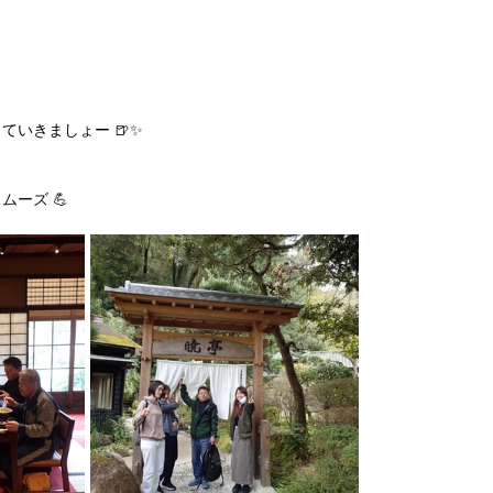
ていきましょー 
🍺✨
ーズ 💪