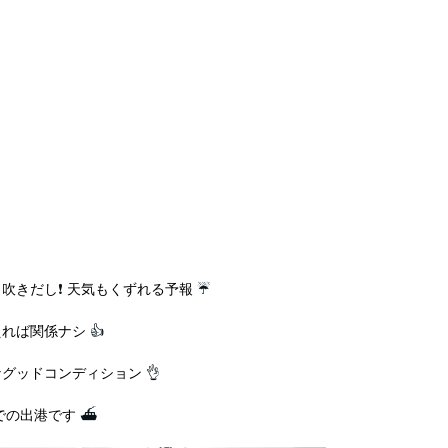
く吹きだし
❗
 天気もくずれる予報
 ☔
えれば関係ナシ
 👍
グッドコンディション 
👌
での出港です 
⛴