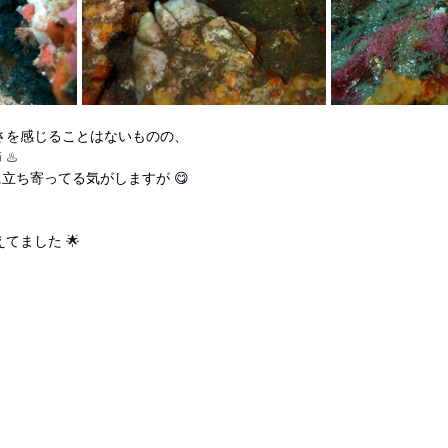
さを感じることはないものの、
節
 ♨️
に立ち寄ってる気がしますが
 😋
えてました
 🌟