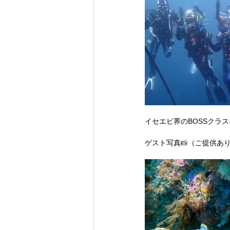
イセエビ界のBOSSクラス
ゲスト写真
📸
（ご提供あ