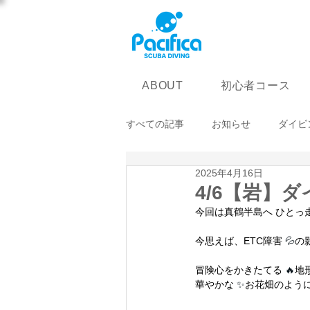
初心者コース
ABOUT
すべての記事
お知らせ
ダイビ
2025年4月16日
4/6【岩】ダ
今回は真鶴半島へ ひとっ走
今思えば、ETC障害
 💦
の
冒険心をかきたてる
 🔥
地
華やかな 
✨
お花畑のよう