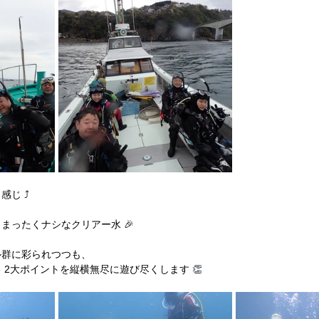
イ感じ
 ⤴
、まったくナシなクリアー水
 🎉
ル群に彩られつつも、
 2大ポイントを縦横無尽に遊び尽くします
 👏