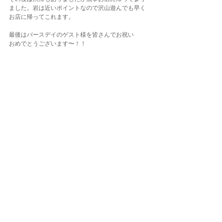
ました。岩は近いポイントなので沢山遊んでも早く
お店に帰ってこれます。
最後はバースデイのゲスト様を皆さんでお祝い
おめでとうございます〜！！
ご参加の皆様本当にありがとうございました。
初ボートの方はぜひこれから色々なポイントでボー
トダイビングにチャレンジしてね★
写真は温泉施設に立ち寄った際の綺麗な桜と、行き
に寄った海老名サービスエリアで売っていた「小笠
原島レモンのキットカット」。。。ここで買えるん
かい！と27時間の船旅を経験した菊地はモヤモヤし