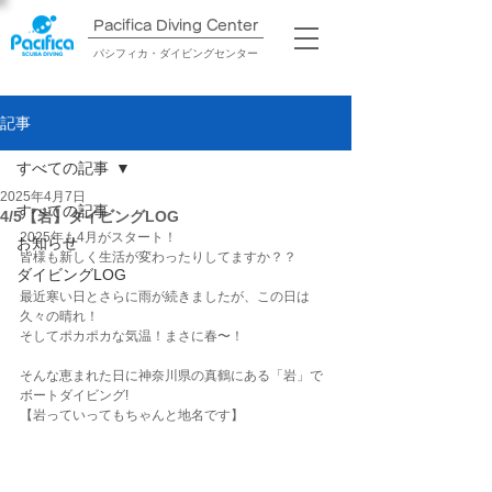
Pacifica Diving Center​
パシフィカ・ダイビングセンター
記事
すべての記事
2025年4月7日
すべての記事
4/5【岩】ダイビングLOG
2025年も4月がスタート！
お知らせ
皆様も新しく生活が変わったりしてますか？？
ダイビングLOG
最近寒い日とさらに雨が続きましたが、この日は
久々の晴れ！
そしてポカポカな気温！まさに春〜！
そんな恵まれた日に神奈川県の真鶴にある「岩」で
ボートダイビング!
【岩っていってもちゃんと地名です】