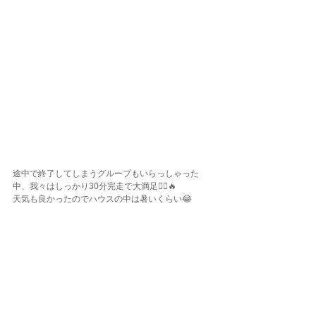
途中で終了してしまうグループもいらっしゃった
中、我々はしっかり30分完走で大満足🙂‍↕️🔥
天気も良かったのでハウスの中は暑いくらい😂