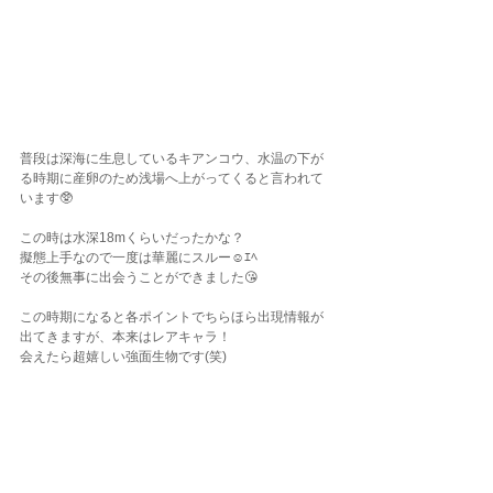
普段は深海に生息しているキアンコウ、水温の下が
る時期に産卵のため浅場へ上がってくると言われて
います🥸
この時は水深18mくらいだったかな？
擬態上手なので一度は華麗にスルー☺️ｴﾍ
その後無事に出会うことができました😘
この時期になると各ポイントでちらほら出現情報が
出てきますが、本来はレアキャラ！
会えたら超嬉しい強面生物です(笑)