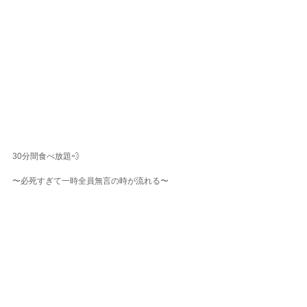
30分間食べ放題💨
〜必死すぎて一時全員無言の時が流れる〜