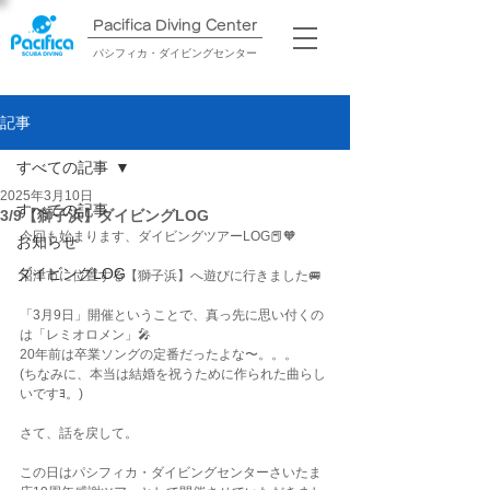
Pacifica Diving Center​
パシフィカ・ダイビングセンター
記事
すべての記事
2025年3月10日
すべての記事
3/9【獅子浜】ダイビングLOG
今回も始まります、ダイビングツアーLOG📕🧡
お知らせ
ダイビングLOG
沼津市に位置する【獅子浜】へ遊びに行きました🚐
「3月9日」開催ということで、真っ先に思い付くの
は「レミオロメン」🎤
20年前は卒業ソングの定番だったよな〜。。。
(ちなみに、本当は結婚を祝うために作られた曲らし
いですﾖ。)
さて、話を戻して。
この日はパシフィカ・ダイビングセンターさいたま