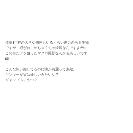
体長1m程の大きな個体もいるくらい迫力のある生物
ですが、瞳がね、めちゃくちゃ綺麗なんですよ🥹✨
この目だけを狙ったマクロ撮影なんかも楽しいです
📸
こんな怖い顔してるのに瞳が綺麗って素敵。
ヤンキーが実は優しいみたいな？
ギャップってやつ？