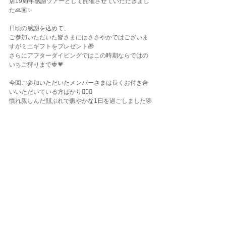
店19周年感謝ツアーとして開催させていただきまし
た🙏🏽✨
日頃の感謝を込めて、
ご参加いただいた皆さまにはささやかではございま
すがミニギフトをプレゼント🎁
さらにアフターダイビングではこの時期ならではの
いちご狩りまで🍓💗
今回ご参加いただいたメンバーさまは長くお付き合
いいただいている方ばかり🧚🏽‍♀️
慣れ親しんだ顔ぶれで賑やかな1日を過ごしました🤣