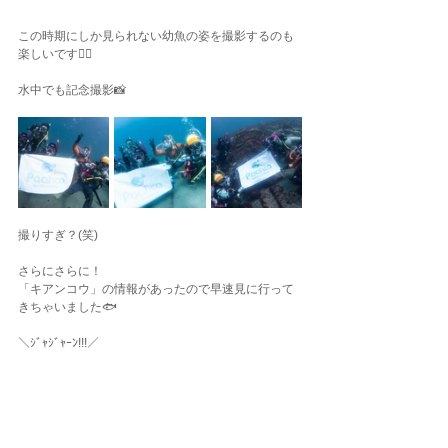
この時期にしか見られない幼魚の姿を撮影するのも
楽しいです✌🏾
水中でも記念撮影📸
撮りすぎ？(笑)
さらにさらに！
「キアンコウ」の情報があったので早速見に行って
きちゃいました🐟
＼ｼﾞｬｼﾞｬｰﾝ!!!／