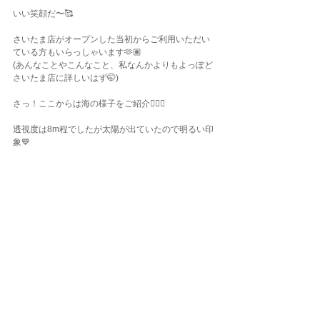
いい笑顔だ〜🥰
さいたま店がオープンした当初からご利用いただい
ている方もいらっしゃいます🫶🏽
(あんなことやこんなこと、私なんかよりもよっぽど
さいたま店に詳しいはず🤭)
さっ！ここからは海の様子をご紹介💁🏽‍♀️
透視度は8m程でしたが太陽が出ていたので明るい印
象💙