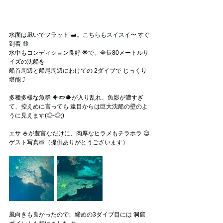
水面は凪いでフラット 
🛥️。こちらもスイスイ〜 すぐ
到着 😆
水中もコンディション良好 
🌟
で、全長80メートルサ
イズの沈船を
船首周辺と船尾周辺にわけての 2ダイブで じっくり
堪能
 ⤴
多種多様な魚群
 🐠🐟🐡
が入り乱れ、魚影が濃すぎ
て、控えめに言っても 遠目からは巨大沈船の壁のよ
うに見えます(◎-◎;)
エサ
 🍚
が豊富なだけに、肉厚なヒラメもチラホラ
 😋
ゲスト写真
📸
（提供ありがとうございます）
風向きも良かったので、締めの3ダイブ目には 洞窟