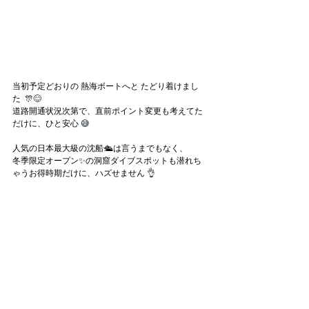
当初予定どおりの 熱海ボートへと たどり着けまし
た
  🎊😊
道路開通状況次第で、直前ポイント変更も考えてた
だけに、ひと安心
 😅
人気の日本最大級の沈船🛳️は言うまでもなく、
冬季限定オープン
✨
の洞窟ダイブスポットも潜れち
ゃうお得時期だけに、ハズせません 
👌