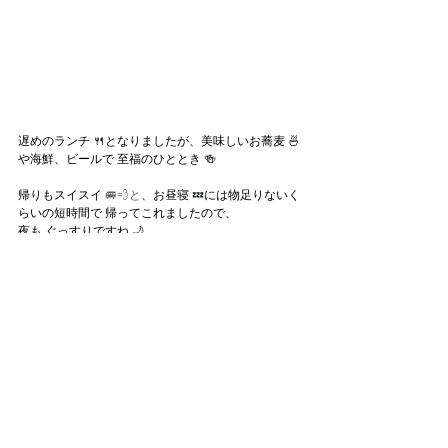
遅めのランチ
 🍴
となりましたが、美味しいお蕎麦
 🍜
や海鮮、ビールで 至福のひととき
 🍻
帰りもスイスイ 
🚐💨と
、お昼寝
 💤
には物足りないく
らいの短時間で 帰ってこれましたので、
夜も ぐっすりですね
 🌙 