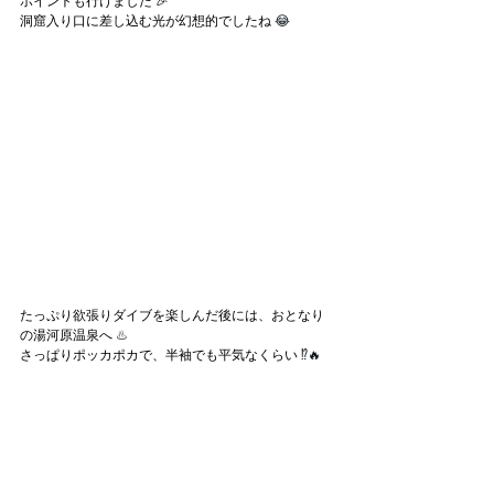
ポイントも行けました
 🎉
洞窟入り口に差し込む光が幻想的でしたね
 😂
たっぷり欲張りダイブを楽しんだ後には、おとなり
の湯河原温泉へ
 ♨️
さっぱりポッカポカで、半袖でも平気なくらい
 ⁉🔥