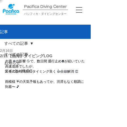
Pacifica Diving Center​
パシフィカ・ダイビングセンター
記事
すべての記事
2月16日
すべての記事
2/11【熱海】ダイビングLOG
大雪 
❄
の影響
 💦
で、数日間 通行止め
⛔
が続いていた
お知らせ
高速道路でしたが、
ダイビングLOG
出発の数時間前にタイミング良く
 👍全線
解消
 👏
雨模様
 ☔
の天気予報もあってか、渋滞もなく順調に
到着〜
 🎵