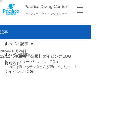
Pacifica Diving Center​
パシフィカ・ダイビングセンター
記事
すべての記事
2024年12月24日
すべての記事
12/11【伊豆海洋公園】ダイビングLOG
Happy！メリークリスマス！(^O^)／
お知らせ
この日は海でもサンタさんが沢山でしたー！！
ダイビングLOG