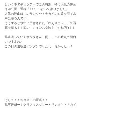
という事で平日ツアーでこの時期、特に人気の伊豆
海洋公園、通称「IOP」へ行って参りました。
人気の理由はこのサンタやトナカイの衣装を着て水
中に潜るんです！
そうすると水中に用意された「映えスポット」で写
真を撮る！！海の中もインスタ映えですね(笑)！！
早速潜っていくサンタさん一同、、この時点で面白
いですよね♪
この日の透明度バツグンでしたねー青かったー！
そして！！お目当ての写真！！
見事達成ー！クリスマスツリーとサンタとトナカイ