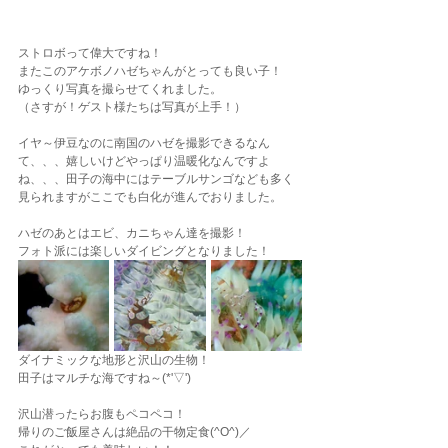
ストロボって偉大ですね！
またこのアケボノハゼちゃんがとっても良い子！
ゆっくり写真を撮らせてくれました。
（さすが！ゲスト様たちは写真が上手！）
イヤ～伊豆なのに南国のハゼを撮影できるなん
て、、、嬉しいけどやっぱり温暖化なんですよ
ね、、、田子の海中にはテーブルサンゴなども多く
見られますがここでも白化が進んでおりました。
ハゼのあとはエビ、カニちゃん達を撮影！
フォト派には楽しいダイビングとなりました！
ダイナミックな地形と沢山の生物！
田子はマルチな海ですね～(*'▽')
沢山潜ったらお腹もペコペコ！
帰りのご飯屋さんは絶品の干物定食(^O^)／