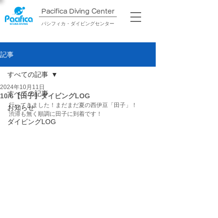
Pacifica Diving Center​
パシフィカ・ダイビングセンター
記事
すべての記事
2024年10月11日
すべての記事
10/6【田子】ダイビングLOG
行ってきました！まだまだ夏の西伊豆「田子」！
お知らせ
渋滞も無く順調に田子に到着です！
ダイビングLOG