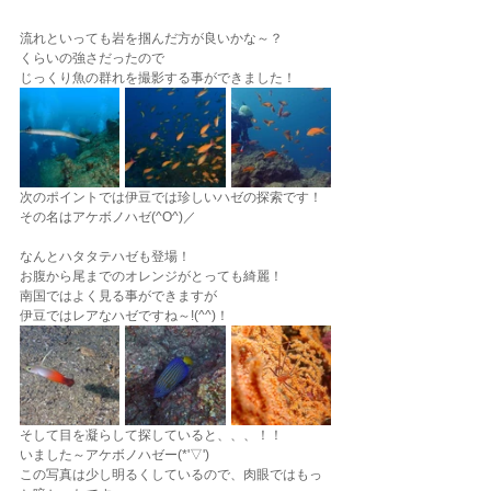
流れといっても岩を掴んだ方が良いかな～？
くらいの強さだったので
じっくり魚の群れを撮影する事ができました！
次のポイントでは伊豆では珍しいハゼの探索です！
その名はアケボノハゼ(^O^)／
なんとハタタテハゼも登場！
お腹から尾までのオレンジがとっても綺麗！
南国ではよく見る事ができますが
伊豆ではレアなハゼですね～!(^^)！
そして目を凝らして探していると、、、！！
いました～アケボノハゼー(*'▽')
この写真は少し明るくしているので、肉眼ではもっ