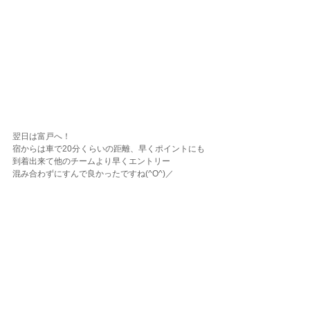
翌日は富戸へ！
宿からは車で20分くらいの距離、早くポイントにも
到着出来て他のチームより早くエントリー
混み合わずにすんで良かったですね(^O^)／