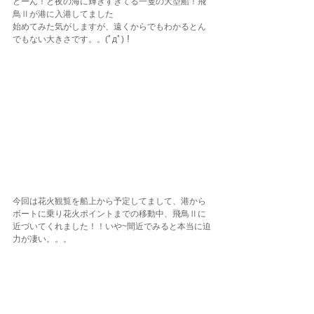
どーん！と夜の海に輝きすぎてる一隻の大型船！飛
鳥Ⅱが港に入港してました
始めてみた気がしますが、遠くからでもわかるとん
でもない大きさです。。(ﾟдﾟ)！
今回は花火観覧を船上から予定してまして、港から
ボートに乗り花火ポイントまでの移動中、飛鳥Ⅱに
近づいてくれました！！いや~間近でみると本当に迫
力が凄い。。。