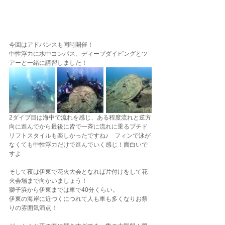
今回はアドバンスも同時開催！
中性浮力に水中コンパス、ディープダイビングとツ
アーと一緒に講習しました！
2ダイブ目は海中で流れを感じ、ある程度流れと逆方
向に進んでから最後に皆で一斉に流れに乗るプチド
リフトスタイルも楽しかったですね♪　フィンで泳が
なくても中性浮力だけで進んでいく感じ！面白いで
すよ
そして夜は伊東で花火大会となれば片付けをして花
火会場まで向かいましょう！
獅子浜から伊東までは車で40分くらい。
伊東の海岸に近づくにつれて人も車も多くなりお祭
りの雰囲気満点！