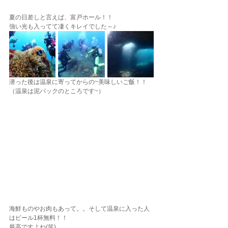
夏の日差しと言えば、富戸ホール！！
強い光も入ってて凄くキレイでした～♪
潜った後は温泉に寄ってからの~美味しいご飯！！
（温泉は泥パックのところです~）
海鮮ものやお肉もあって。。そして温泉に入った人
はビール1杯無料！！
最高ですよね(笑)