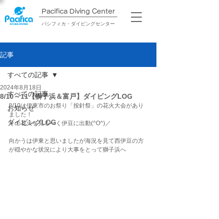
Pacifica Diving Center​
パシフィカ・ダイビングセンター
記事
すべての記事
2024年8月18日
すべての記事
8/10～11【獅子浜＆富戸】ダイビングLOG
8/10は伊東市のお祭り「按針祭」の花火大会があり
お知らせ
ました！
ダイビングLOG
その花火を見るべく伊豆に出動(^O^)／
向かうは伊東と思いましたが海況を見て西伊豆の方
が穏やかな状況により大事をとって獅子浜へ