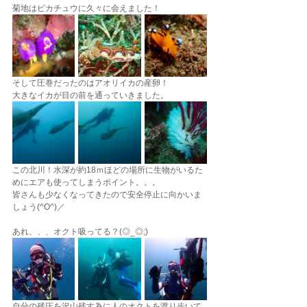
菊地はピカチュウに久々に会えました！
そして圧巻だったのはアオリイカの産卵！
大きなイカが目の前を通っていきました。
この北川！水深が約18ｍほどの場所に生物がいるた
めにエアも使ってしまうポイント。。。
皆さんも少なくなってきたので安全停止に向かいま
しょう(^O^)／
あれ、、、オクト吸ってる？(◎_◎;)
自分の残圧を沢山残す為に人のオクトを渡り歩いて