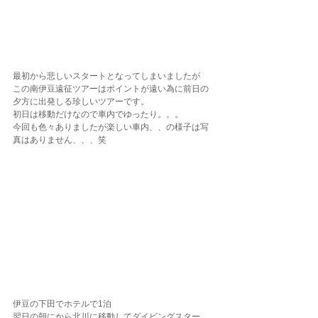
最初から悲しいスタートとなってしまいましたが
この南伊豆遠征ツアーはポイントが遠い為に前日の
夕方に出発しる珍しいツアーです。
初日は移動だけなので車内でゆったり。。。
今回も色々ありましたが楽しい車内、、の様子は写
真はありません、、、笑
伊豆の下田でホテルで1泊
翌日の朝にから北川に移動してダイビングスター