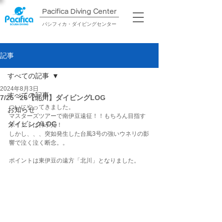
Pacifica Diving Center​
パシフィカ・ダイビングセンター
記事
すべての記事
2024年8月3日
すべての記事
7/25 ~26【北川】ダイビングLOG
ついにやってきました。
お知らせ
マスターズツアーで南伊豆遠征！！もちろん目指す
ダイビングLOG
ポイントは神子元！
しかし、、、突如発生した台風3号の強いウネリの影
響で泣く泣く断念。。
ポイントは東伊豆の遠方「北川」となりました。