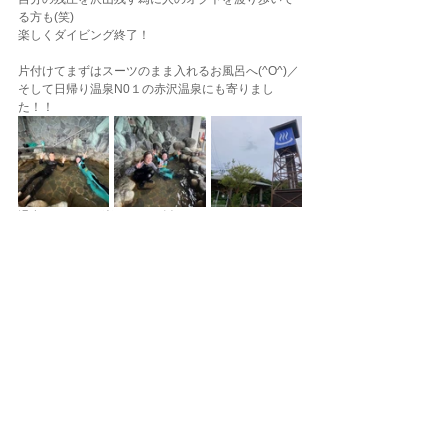
る方も(笑)
楽しくダイビング終了！
片付けてまずはスーツのまま入れるお風呂へ(^O^)／
そして日帰り温泉N0１の赤沢温泉にも寄りまし
た！！
温泉のあとはお楽しみのご飯！
今回のオーダーはステーキでした~(^O^)／
分厚いお肉が疲れた体にしみわたりますね！
食後はデザート！
美味しいジェラートをご紹介しました~!(^^)!