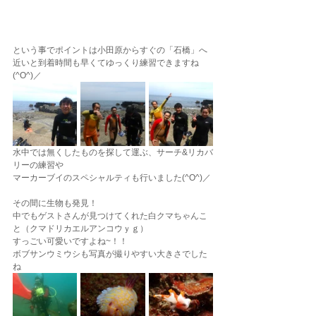
という事でポイントは小田原からすぐの「石橋」へ
近いと到着時間も早くてゆっくり練習できますね
(^O^)／
水中では無くしたものを探して運ぶ、サーチ&リカバ
リーの練習や
マーカーブイのスペシャルティも行いました(^O^)／
その間に生物も発見！
中でもゲストさんが見つけてくれた白クマちゃんこ
と（クマドリカエルアンコウｙｇ）
すっごい可愛いですよね~！！
ボブサンウミウシも写真が撮りやすい大きさでした
ね