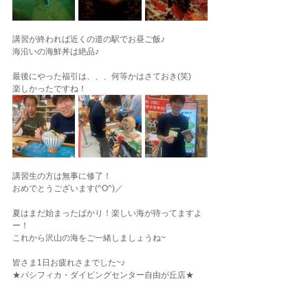
講習が終われば近くの道の駅でお昼ご飯♪
海沿いの海鮮丼は絶品♪
最後にやった福引は、、、何等かはさておき(笑)
楽しかったですね！
講習生の方は無事に修了！
おめでとうございます(^O^)／
夏はまだ始まったばかり！楽しい海が待ってますよ
ー！
これから沢山の海をご一緒しましょうね~
皆さま1日お疲れさまでした~♪
★パシフィカ・ダイビングセンター自由が丘店★
東京都世田谷区奥沢5-12-14
★パシフィカ・ダイビングセンター府中店★