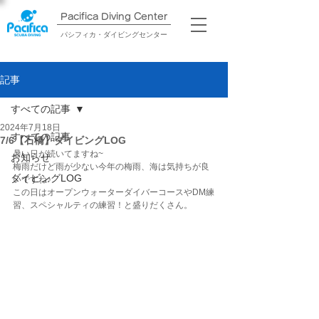
Pacifica Diving Center​
パシフィカ・ダイビングセンター
記事
すべての記事
2024年7月18日
すべての記事
7/6【石橋】ダイビングLOG
暑い日が続いてますね~
お知らせ
梅雨だけど雨が少ない今年の梅雨、海は気持ちが良
ダイビングLOG
いですね♪
この日はオープンウォーターダイバーコースやDM練
習、スペシャルティの練習！と盛りだくさん。