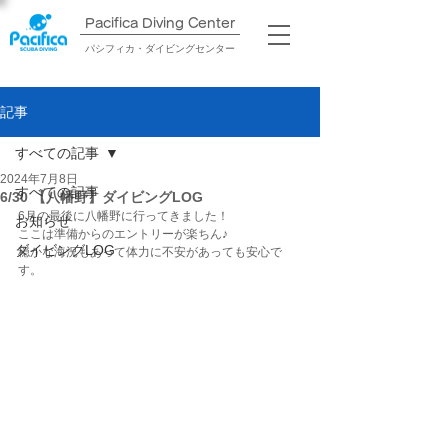
Pacifica Diving Center​
パシフィカ・ダイビングセンター
記事
すべての記事
2024年7月8日
すべての記事
6/30 【八幡野】ダイビングLOG
6月の最後に八幡野に行ってきました！
お知らせ
ここは準備からのエントリーが楽ちん♪
ダイビングLOG
穏かな海況もあって体力に不安があっても安心で
す。