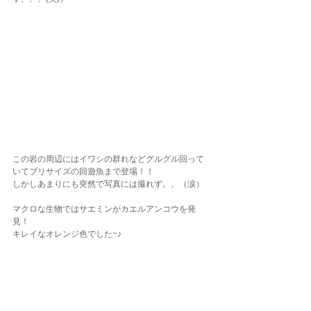
この岩の周辺にはイワシの群れなどグルグル回って
いてブリサイズの回遊魚まで登場！！
しかしあまりにも突然で写真には撮れず。。（涙）
マクロな生物ではサエミンがカエルアンコウを発
見！
キレイなオレンジ色でした~♪