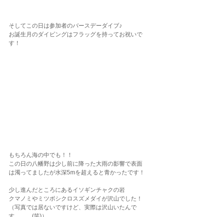
そしてこの日は参加者のバースデーダイブ♪
お誕生月のダイビングはフラッグを持ってお祝いで
す！
もちろん海の中でも！！
この日の八幡野は少し前に降った大雨の影響で表面
は濁ってましたが水深5mを超えると青かったです！
少し進んだところにあるイソギンチャクの岩
クマノミやミツボシクロスズメダイが沢山でした！
（写真では居ないですけど、実際は沢山いたんで
す、、、(笑)）