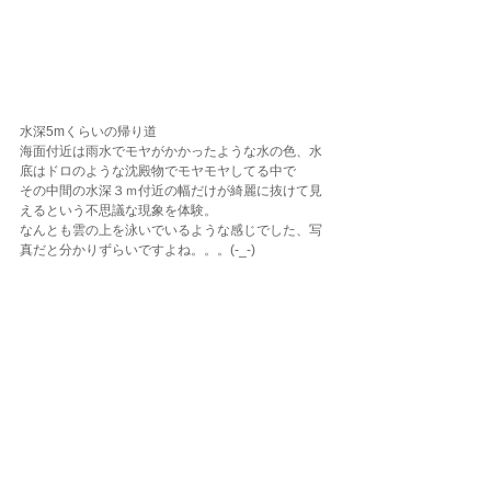
水深5mくらいの帰り道
海面付近は雨水でモヤがかかったような水の色、水
底はドロのような沈殿物でモヤモヤしてる中で
その中間の水深３ｍ付近の幅だけが綺麗に抜けて見
えるという不思議な現象を体験。
なんとも雲の上を泳いでいるような感じでした、写
真だと分かりずらいですよね。。。(-_-)