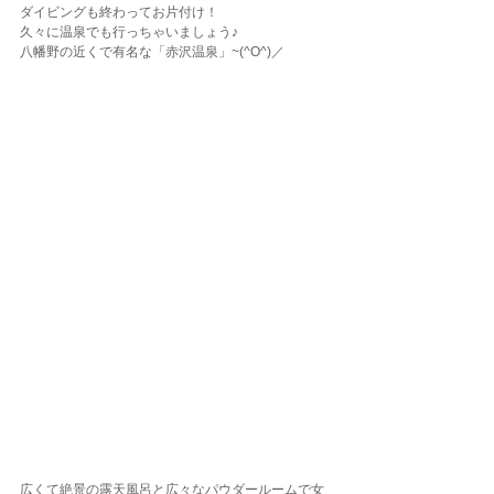
ダイビングも終わってお片付け！
久々に温泉でも行っちゃいましょう♪
八幡野の近くで有名な「赤沢温泉」~(^O^)／
広くて絶景の露天風呂と広々なパウダールームで女