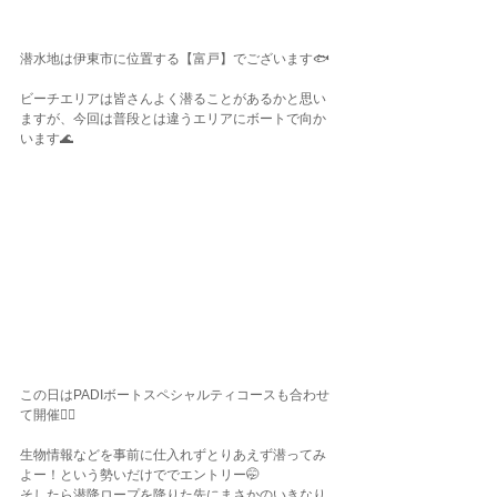
潜水地は伊東市に位置する【富戸】でございます🐟
ビーチエリアは皆さんよく潜ることがあるかと思い
ますが、今回は普段とは違うエリアにボートで向か
います🌊
この日はPADIボートスペシャルティコースも合わせ
て開催✌🏾
生物情報などを事前に仕入れずとりあえず潜ってみ
よー！という勢いだけででエントリー🤭
そしたら潜降ロープを降りた先にまさかのいきなり