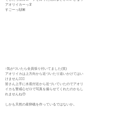
アオリイカーっ🦑
すごーっ🙌🏽
↑気がづいたら全員張り付いてました(笑)
アオリイカは上方向から近づいたり追いかけてはい
けません🙅🏽‍♀️
皆さん上手に水底付近から近づいていたのでアオリ
イカも警戒心ゼロで写真を撮らせてくれたのかもし
れませんね🥺
しかも天然の産卵礁を作っているではないか。