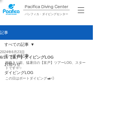
Pacifica Diving Center​
パシフィカ・ダイビングセンター
記事
すべての記事
2024年6月23日
すべての記事
6/16【富戸】ダイビングLOG
梅雨入り前、猛暑日の【富戸】ツアーLOG、スター
お知らせ
トです🌞✨
ダイビングLOG
この日はボートダイビング🛥️💨