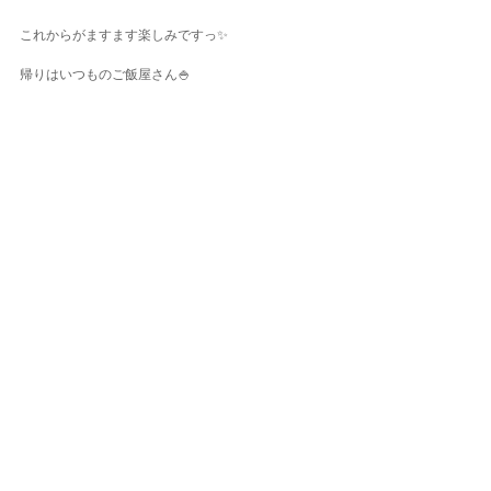
これからがますます楽しみですっ✨
帰りはいつものご飯屋さん🍚