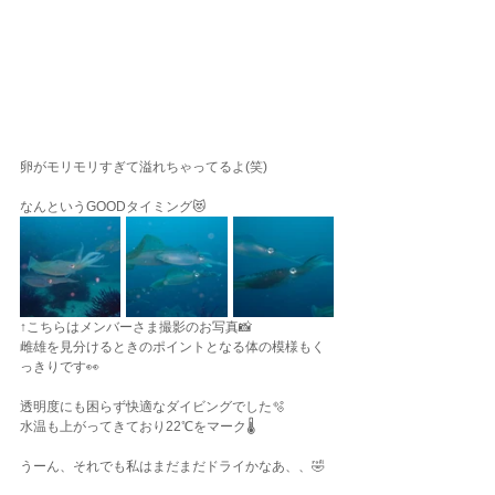
卵がモリモリすぎて溢れちゃってるよ(笑)
なんというGOODタイミング😻
↑こちらはメンバーさま撮影のお写真📸
雌雄を見分けるときのポイントとなる体の模様もく
っきりです👀
透明度にも困らず快適なダイビングでした🫧
水温も上がってきており22℃をマーク🌡️
うーん、それでも私はまだまだドライかなあ、、🤣