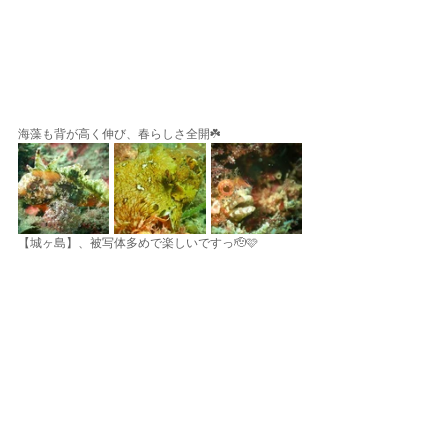
海藻も背が高く伸び、春らしさ全開☘️
【城ヶ島】、被写体多めで楽しいですっ🫡🩷