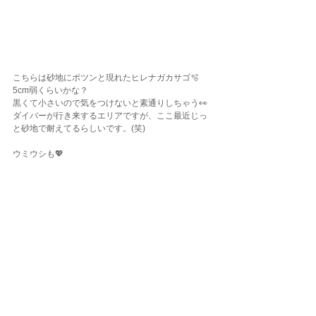
こちらは砂地にポツンと現れたヒレナガカサゴ🫧
5cm弱くらいかな？
黒くて小さいので気をつけないと素通りしちゃう👀
ダイバーが行き来するエリアですが、ここ最近じっ
と砂地で耐えてるらしいです。(笑)
ウミウシも💖