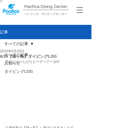
Pacifica Diving Center​
パシフィカ・ダイビングセンター
記事
すべての記事
2024年6月20日
すべての記事
6/14【城ヶ島】ダイビングLOG
平日にのーんびりビーチツアー⛱️🩷
お知らせ
ダイビングLOG
三浦半島の【城ヶ島】へ遊びに行きました🫧