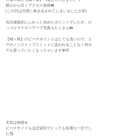
都心から近くアクセス抜群🚐
(この日は渋滞に巻き込まれてしまいましたが笑)
当日感覚的にふわっと決めたポイントでしたが、が
っつりマクロツアーで写真もたくさん📸
【城ヶ島】のビーチポイントはとても浅いので、エ
アやノンストップリミットに追われることなく何分
でも潜っていたくなっちゃいます🪸🤭
天気は快晴☀️
ビーチサイドもほぼ貸切でとっても快適な一日でし
た🥰