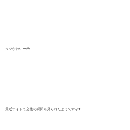
タツかわいー🥹
最近ナイトで交接の瞬間も見られたようです🌙❣️