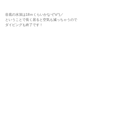
谷底の水深は18ｍくらいかな~(^o^)／
ということで長く居ると空気も減っちゃうので
ダイビングも終了です！
有名ポイントに挟まれてますが「西川名」も良いポ
イントですよね~♪
ぜひもっと沢山の人に潜ってもらいたいな~！
帰りは館山で有名な崖の中腹にあるお寺によってみ
ました。
景色良いですよね~♪