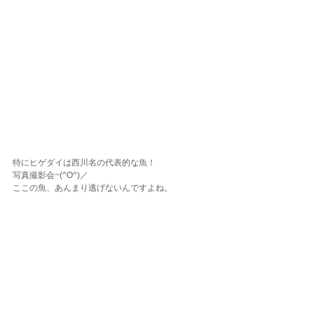
特にヒゲダイは西川名の代表的な魚！
写真撮影会~(^O^)／
ここの魚、あんまり逃げないんですよね。