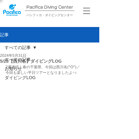
Pacifica Diving Center​
パシフィカ・ダイビングセンター
記事
すべての記事
2024年5月31日
すべての記事
5/23【西川名】ダイビングLOG
2週連続！春の千葉県、今回は西川名(^O^)／
お知らせ
今回も楽しい平日ツアーとなりましたよ~♪
ダイビングLOG