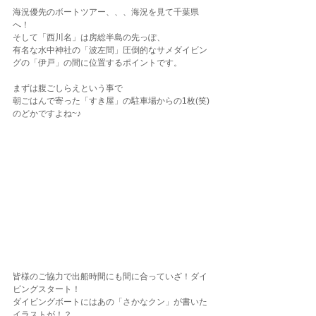
海況優先のボートツアー、、、海況を見て千葉県
へ！
そして「西川名」は房総半島の先っぽ、
有名な水中神社の「波左間」圧倒的なサメダイビン
グの「伊戸」の間に位置するポイントです。
まずは腹ごしらえという事で
朝ごはんで寄った「すき屋」の駐車場からの1枚(笑)
のどかですよね~♪
皆様のご協力で出船時間にも間に合っていざ！ダイ
ビングスタート！
ダイビングボートにはあの「さかなクン」が書いた
イラストが！？