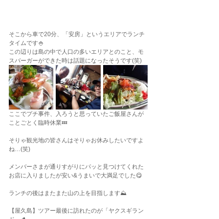
そこから車で20分、「安房」というエリアでランチ
タイムです🍚
この辺りは島の中で人口の多いエリアとのこと、モ
スバーガーができた時は話題になったそうです(笑)
ここでプチ事件、入ろうと思っていたご飯屋さんが
ことごとく臨時休業💤
そりゃ観光地の皆さんはそりゃお休みしたいですよ
ね…(笑)
メンバーさまが通りすがりにパッと見つけてくれた
お店に入りましたが安い&うまいで大満足でした😋
ランチの後はまたまた山の上を目指します⛰️
【屋久島】ツアー最後に訪れたのが「ヤクスギラン