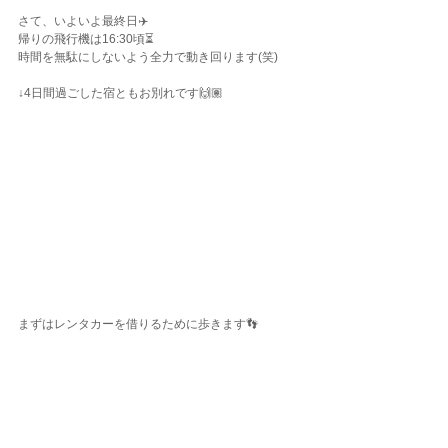
さて、いよいよ最終日✈️
帰りの飛行機は16:30頃⏳
時間を無駄にしないよう全力で動き回ります(笑)
↓4日間過ごした宿ともお別れです🙌🏽
まずはレンタカーを借りるために歩きます👣