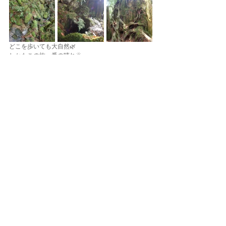
どこを歩いても大自然🌿
しかもこの旅一番の晴れ🌞
皆さんいい表情です🥰
プチトレッキングを終えここで【屋久島】ツアー全
行程が終了しました🙏🏽
書きたいことが多すぎて、とっても長くなってしま
ったツアーLOGもここまでです✈️(笑)