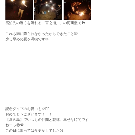
宿泊先の近くを流れる「宮之浦川」の河川敷で🏞️
これも雨に降られなかったからできたこと🤭
少し早めの夏を満喫です🌻
記念ダイブのお祝いも🎉❤️‍🔥
おめでとうございます！！！
【屋久島】でいつもの仲間と乾杯、幸せな時間です
ねーっ😌💖
この日に限っては夜更かしでした😘