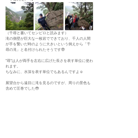
（千尋と書いてセンピロと読みます）
滝の側壁が巨大な一枚岩でできており、千人の人間
が手を繋いだ時のように大きいという例えから「千
尋の滝」と名付けられたそうです🥸
"尋"は人が両手を左右に広げた長さを表す単位に使わ
れます。
ちなみに、水深を表す単位でもあるんですよ☺️
展望台から遠目に滝を見るのですが、周りの景色も
含めて圧巻でした😳