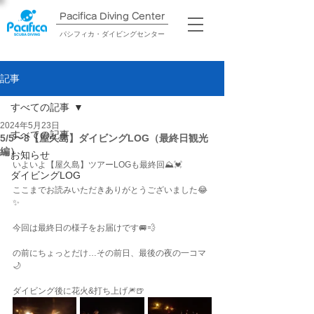
Pacifica Diving Center​
パシフィカ・ダイビングセンター
記事
すべての記事
2024年5月23日
すべての記事
5/5〜8【屋久島】ダイビングLOG（最終日観光
編）
お知らせ
いよいよ【屋久島】ツアーLOGも最終回⛰️💓
ダイビングLOG
ここまでお読みいただきありがとうございました😂
✨
今回は最終日の様子をお届けです🚐💨
の前にちょっとだけ…その前日、最後の夜の一コマ
🌙
ダイビング後に花火&打ち上げ🎆🍺