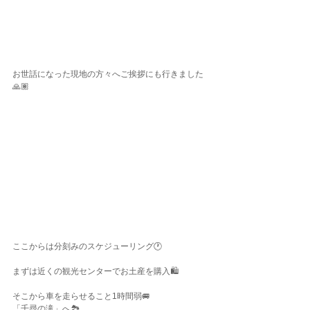
お世話になった現地の方々へご挨拶にも行きました
🙏🏽
ここからは分刻みのスケジューリング🕐
まずは近くの観光センターでお土産を購入🛍️
そこから車を走らせること1時間弱🚐
「千尋の滝」へ🏞️