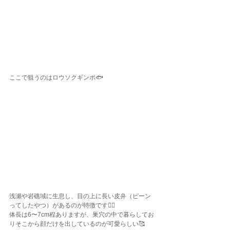
ここで狙うのはロウソクギンポ🐟
浅瀬や岩礁域に生息し、目の上に長い皮弁（ピーン
ってしたやつ）があるのが特徴です☝🏽
体長は6〜7cm程ありますが、巣穴の中で暮らしてお
りそこから顔だけを出しているのが可愛らしい🥰