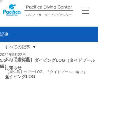
Pacifica Diving Center​
パシフィカ・ダイビングセンター
記事
すべての記事
2024年5月22日
すべての記事
5/5〜8【屋久島】ダイビングLOG（タイドプール
編）
お知らせ
【屋久島】ツアーLOG、「タイドプール」編です
ダイビングLOG
⛰️✨