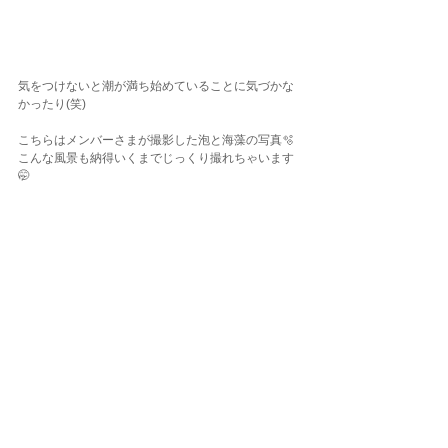
気をつけないと潮が満ち始めていることに気づかな
かったり(笑)
こちらはメンバーさまが撮影した泡と海藻の写真🫧
こんな風景も納得いくまでじっくり撮れちゃいます
🤭