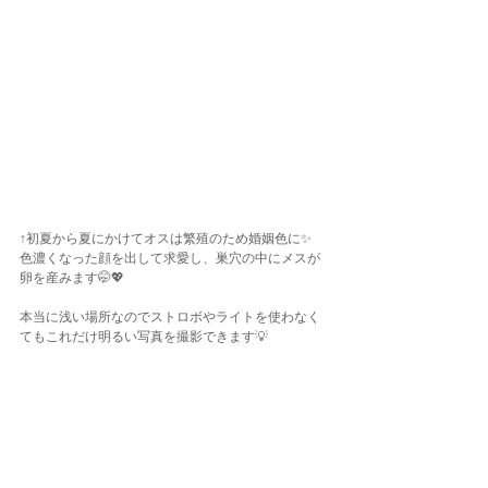
↑初夏から夏にかけてオスは繁殖のため婚姻色に✨
色濃くなった顔を出して求愛し、巣穴の中にメスが
卵を産みます🤭💖
本当に浅い場所なのでストロボやライトを使わなく
てもこれだけ明るい写真を撮影できます💡