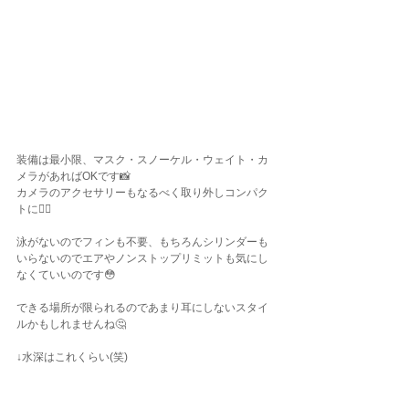
装備は最小限、マスク・スノーケル・ウェイト・カ
メラがあればOKです📸
カメラのアクセサリーもなるべく取り外しコンパク
トに👍🏽
泳がないのでフィンも不要、もちろんシリンダーも
いらないのでエアやノンストップリミットも気にし
なくていいのです😳
できる場所が限られるのであまり耳にしないスタイ
ルかもしれませんね🤔
↓水深はこれくらい(笑)