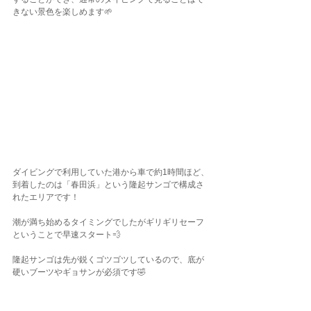
きない景色を楽しめます🌱
ダイビングで利用していた港から車で約1時間ほど、
到着したのは「春田浜」という隆起サンゴで構成さ
れたエリアです！
潮が満ち始めるタイミングでしたがギリギリセーフ
ということで早速スタート💨
隆起サンゴは先が鋭くゴツゴツしているので、底が
硬いブーツやギョサンが必須です🤣