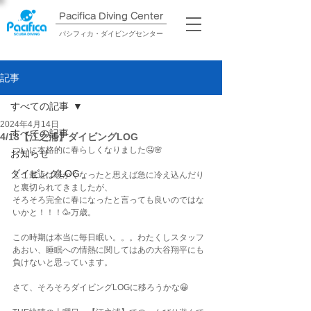
Pacifica Diving Center​
パシフィカ・ダイビングセンター
記事
すべての記事
2024年4月14日
すべての記事
4/13【江之浦】ダイビングLOG
ついに本格的に春らしくなりました🤤🌸
お知らせ
ダイビングLOG
ここ最近は暖かくなったと思えば急に冷え込んだり
と裏切られてきましたが、
そろそろ完全に春になったと言っても良いのではな
いかと！！！🥳万歳。
この時期は本当に毎日眠い。。。わたくしスタッフ
あおい、睡眠への情熱に関してはあの大谷翔平にも
負けないと思っています。
さて、そろそろダイビングLOGに移ろうかな😀