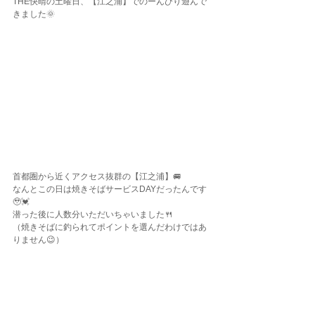
THE快晴の土曜日、【江之浦】でのーんびり遊んで
きました🌞
首都圏から近くアクセス抜群の【江之浦】🚐
なんとこの日は焼きそばサービスDAYだったんです
🥹💓
潜った後に人数分いただいちゃいました🍴
（焼きそばに釣られてポイントを選んだわけではあ
りません😉）