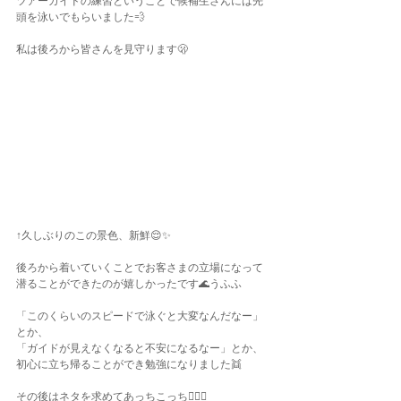
ツアーガイドの練習ということで候補生さんには先
頭を泳いでもらいました💨
私は後ろから皆さんを見守ります🫢
↑久しぶりのこの景色、新鮮😌✨
後ろから着いていくことでお客さまの立場になって
潜ることができたのが嬉しかったです🌊うふふ
「このくらいのスピードで泳ぐと大変なんだなー」
とか、
「ガイドが見えなくなると不安になるなー」とか、
初心に立ち帰ることができ勉強になりました👯
その後はネタを求めてあっちこっち🧜🏽‍♀️