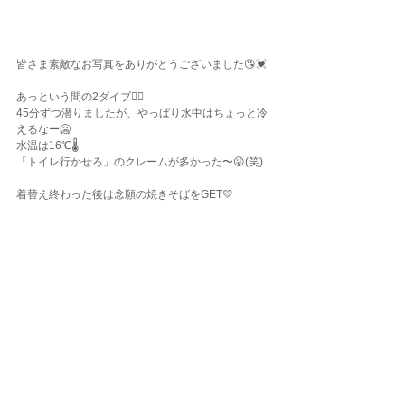
皆さま素敵なお写真をありがとうございました😘💓
あっという間の2ダイブ✌🏾
45分ずつ潜りましたが、やっぱり水中はちょっと冷
えるなー🥶
水温は16℃🌡️
「トイレ行かせろ」のクレームが多かった〜😜(笑)
着替え終わった後は念願の焼きそばをGET💛
良い匂いに誘われてその場で即いただいてしまいま