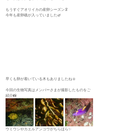
もうすぐアオリイカの産卵シーズン🦑
今年も産卵礁が入っていました🌿
早くも卵が着いている木もありましたね☺️
今回の生物写真はメンバーさまが撮影したものをご
紹介📸
ウミウシやカエルアンコウがちらほら✨